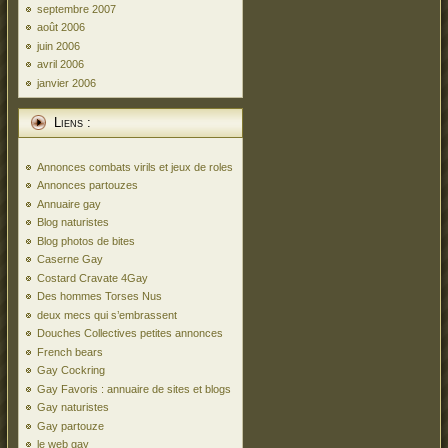
septembre 2007
août 2006
juin 2006
avril 2006
janvier 2006
Liens :
Annonces combats virils et jeux de roles
Annonces partouzes
Annuaire gay
Blog naturistes
Blog photos de bites
Caserne Gay
Costard Cravate 4Gay
Des hommes Torses Nus
deux mecs qui s’embrassent
Douches Collectives petites annonces
French bears
Gay Cockring
Gay Favoris : annuaire de sites et blogs
Gay naturistes
Gay partouze
le web gay