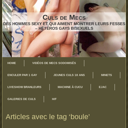
Culs de Mecs
DES HOMMES SEXY ET QUI AIMENT MONTRER LEURS FESSES
– HÉTÉROS GAYS BISEXUELS
HOME
VIDÉOS DE MECS SODOMISÉS
ENCULER PAR 1 GAY
JEUNES CULS 18 ANS
MINETS
LIVESHOW BRANLEURS
MACHINE À CUCU
EJAC
GALERIES DE CULS
H/F
Articles avec le tag ‘boule’