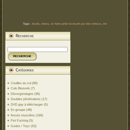
Tags :
boule
,
rebeu
,
se faire péter la boule par des rebeus
,
trio
Recherche
RECHERCHE
Catégories
Couilles au cul
(80)
Culs Bisexels
(7)
Dévergondages
(96)
Doubles pénétrations
(17)
DVD gay à télécharger
(5)
En groupe
(48)
fesses musclées
(166)
Fist Fucking
(5)
Godes / Toys
(53)