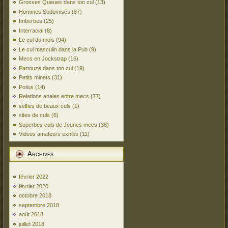
Grosses Queues dans ton cul
(13)
Hommes Sodomisés
(87)
Imberbes
(25)
Interracial
(8)
Le cul du mois
(94)
Le cul masculin dans la Pub
(9)
Mecs en Jockstrap
(16)
Partouze dans ton cul
(19)
Petits minets
(31)
Poilus
(14)
Relations anales entre mecs
(77)
selfies de beaux culs
(1)
sites de culs
(6)
Superbes culs de Jeunes mecs
(36)
Videos amateurs exhibs
(11)
Archives
février 2022
février 2020
octobre 2018
septembre 2018
août 2018
juillet 2018