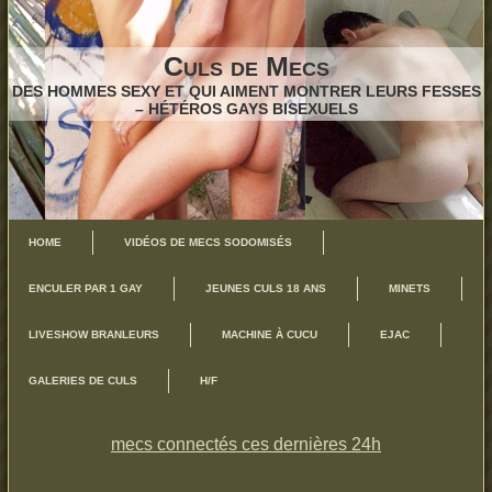
Culs de Mecs
DES HOMMES SEXY ET QUI AIMENT MONTRER LEURS FESSES
– HÉTÉROS GAYS BISEXUELS
HOME
VIDÉOS DE MECS SODOMISÉS
ENCULER PAR 1 GAY
JEUNES CULS 18 ANS
MINETS
LIVESHOW BRANLEURS
MACHINE À CUCU
EJAC
GALERIES DE CULS
H/F
mecs connectés ces dernières 24h