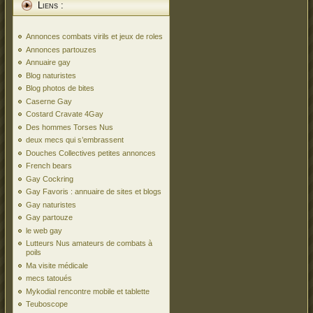
Liens :
Annonces combats virils et jeux de roles
Annonces partouzes
Annuaire gay
Blog naturistes
Blog photos de bites
Caserne Gay
Costard Cravate 4Gay
Des hommes Torses Nus
deux mecs qui s’embrassent
Douches Collectives petites annonces
French bears
Gay Cockring
Gay Favoris : annuaire de sites et blogs
Gay naturistes
Gay partouze
le web gay
Lutteurs Nus amateurs de combats à
poils
Ma visite médicale
mecs tatoués
Mykodial rencontre mobile et tablette
Teuboscope