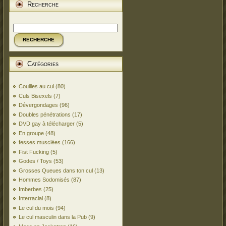
Recherche
RECHERCHE
Catégories
Couilles au cul
(80)
Culs Bisexels
(7)
Dévergondages
(96)
Doubles pénétrations
(17)
DVD gay à télécharger
(5)
En groupe
(48)
fesses musclées
(166)
Fist Fucking
(5)
Godes / Toys
(53)
Grosses Queues dans ton cul
(13)
Hommes Sodomisés
(87)
Imberbes
(25)
Interracial
(8)
Le cul du mois
(94)
Le cul masculin dans la Pub
(9)