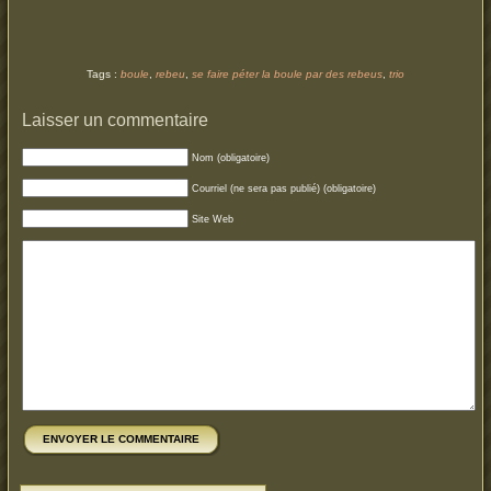
Tags :
boule
,
rebeu
,
se faire péter la boule par des rebeus
,
trio
Laisser un commentaire
Nom (obligatoire)
Courriel (ne sera pas publié) (obligatoire)
Site Web
ENVOYER LE COMMENTAIRE