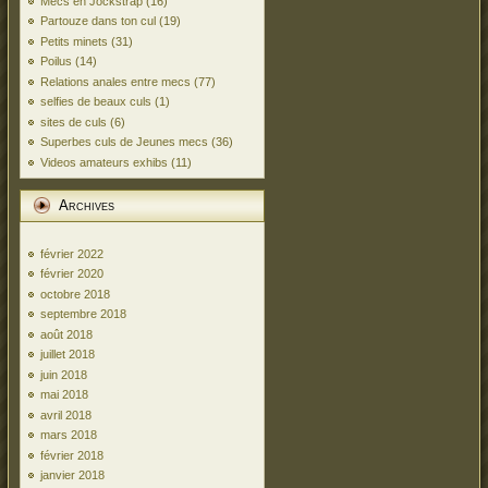
Mecs en Jockstrap
(16)
Partouze dans ton cul
(19)
Petits minets
(31)
Poilus
(14)
Relations anales entre mecs
(77)
selfies de beaux culs
(1)
sites de culs
(6)
Superbes culs de Jeunes mecs
(36)
Videos amateurs exhibs
(11)
Archives
février 2022
février 2020
octobre 2018
septembre 2018
août 2018
juillet 2018
juin 2018
mai 2018
avril 2018
mars 2018
février 2018
janvier 2018