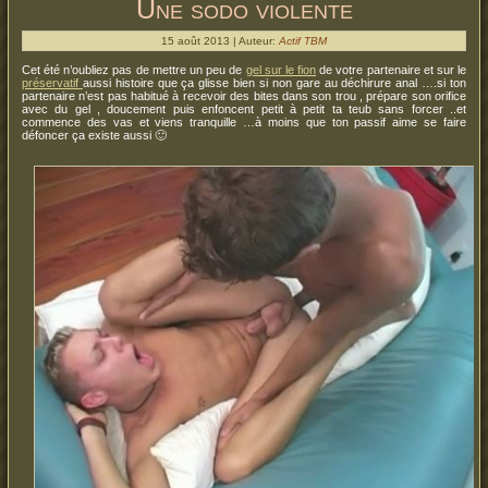
Une sodo violente
15 août 2013 | Auteur:
Actif TBM
Cet été n’oubliez pas de mettre un peu de
gel sur le fion
de votre partenaire et sur le
préservatif
aussi histoire que ça glisse bien si non gare au déchirure anal ….si ton
partenaire n’est pas habitué à recevoir des bites dans son trou , prépare son orifice
avec du gel , doucement puis enfoncent petit à petit ta teub sans forcer ..et
commence des vas et viens tranquille …à moins que ton passif aime se faire
défoncer ça existe aussi 🙂