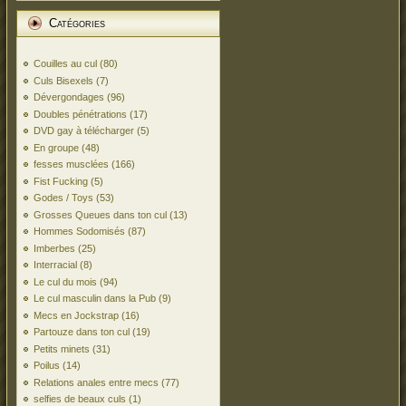
Catégories
Couilles au cul
(80)
Culs Bisexels
(7)
Dévergondages
(96)
Doubles pénétrations
(17)
DVD gay à télécharger
(5)
En groupe
(48)
fesses musclées
(166)
Fist Fucking
(5)
Godes / Toys
(53)
Grosses Queues dans ton cul
(13)
Hommes Sodomisés
(87)
Imberbes
(25)
Interracial
(8)
Le cul du mois
(94)
Le cul masculin dans la Pub
(9)
Mecs en Jockstrap
(16)
Partouze dans ton cul
(19)
Petits minets
(31)
Poilus
(14)
Relations anales entre mecs
(77)
selfies de beaux culs
(1)