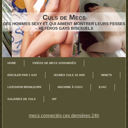
Culs de Mecs
DES HOMMES SEXY ET QUI AIMENT MONTRER LEURS FESSES
– HÉTÉROS GAYS BISEXUELS
HOME
VIDÉOS DE MECS SODOMISÉS
ENCULER PAR 1 GAY
JEUNES CULS 18 ANS
MINETS
LIVESHOW BRANLEURS
MACHINE À CUCU
EJAC
GALERIES DE CULS
H/F
mecs connectés ces dernières 24h