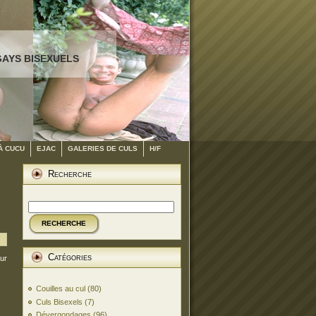
GAYS BISEXUELS
À CUCU
EJAC
GALERIES DE CULS
H/F
Recherche
RECHERCHE
Catégories
our
Couilles au cul
(80)
Culs Bisexels
(7)
Dévergondages
(96)