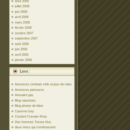
août 2008
juillet 2008
juin 2008
avril 2008
mars 2008
février 2008
octobre 2007
septembre 2007
août 2006
juin 2006
avril 2006
janvier 2006
Liens :
Annonces combats virils et jeux de roles
Annonces partouzes
Annuaire gay
Blog naturistes
Blog photos de bites
Caserne Gay
Costard Cravate 4Gay
Des hommes Torses Nus
deux mecs qui s’embrassent