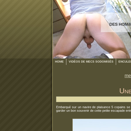
DES HOMM
HOME
VIDÉOS DE MECS SODOMISÉS
ENCULER
me
Une
Embarqué sur un navire de plaisance 5 copains se la
garder un bon souvenir de cette petite escapade entr