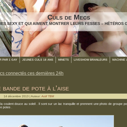
Culs de Mecs
ES SEXY ET QUI AIMENT MONTRER LEURS FESSES – HÉTÉROS 
 PAR 1 GAY
JEUNES CULS 18 ANS
MINETS
LIVESHOW BRANLEURS
MACHINE 
cs connectés ces dernières 24h
 bande de pote à l’aise
14 décembre 2013 | Auteur:
Actif TBM
 coulent douce au soleil . Il sont sur un lac tranquille et prennent une photo de groupe p
e potes .