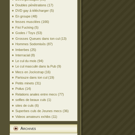
Doubles pénétrations
(17)
DVD gay à télécharger
(5)
En groupe
(48)
fesses musclées
(166)
Fist Fucking
(5)
Godes / Toys
(53)
Grosses Queues dans ton cul
(13)
Hommes Sodomisés
(87)
Imberbes
(25)
Interracial
(8)
Le cul du mois
(94)
Le cul masculin dans la Pub
(9)
Mecs en Jockstrap
(16)
Partouze dans ton cul
(19)
Petits minets
(31)
Poilus
(14)
Relations anales entre mecs
(77)
selfies de beaux culs
(1)
sites de culs
(6)
Superbes culs de Jeunes mecs
(36)
Videos amateurs exhibs
(11)
Archives