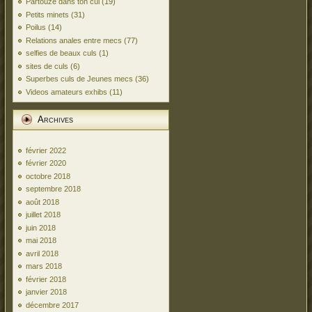
Partouze dans ton cul
(19)
Petits minets
(31)
Poilus
(14)
Relations anales entre mecs
(77)
selfies de beaux culs
(1)
sites de culs
(6)
Superbes culs de Jeunes mecs
(36)
Videos amateurs exhibs
(11)
Archives
février 2022
février 2020
octobre 2018
septembre 2018
août 2018
juillet 2018
juin 2018
mai 2018
avril 2018
mars 2018
février 2018
janvier 2018
décembre 2017