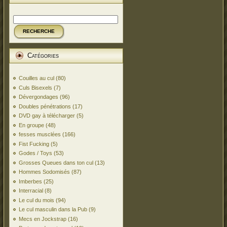
RECHERCHE
Catégories
Couilles au cul
(80)
Culs Bisexels
(7)
Dévergondages
(96)
Doubles pénétrations
(17)
DVD gay à télécharger
(5)
En groupe
(48)
fesses musclées
(166)
Fist Fucking
(5)
Godes / Toys
(53)
Grosses Queues dans ton cul
(13)
Hommes Sodomisés
(87)
Imberbes
(25)
Interracial
(8)
Le cul du mois
(94)
Le cul masculin dans la Pub
(9)
Mecs en Jockstrap
(16)