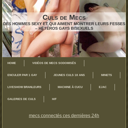
Culs de Mecs
DES HOMMES SEXY ET QUI AIMENT MONTRER LEURS FESSES
– HÉTÉROS GAYS BISEXUELS
HOME
VIDÉOS DE MECS SODOMISÉS
ENCULER PAR 1 GAY
JEUNES CULS 18 ANS
MINETS
LIVESHOW BRANLEURS
MACHINE À CUCU
EJAC
GALERIES DE CULS
H/F
mecs connectés ces dernières 24h