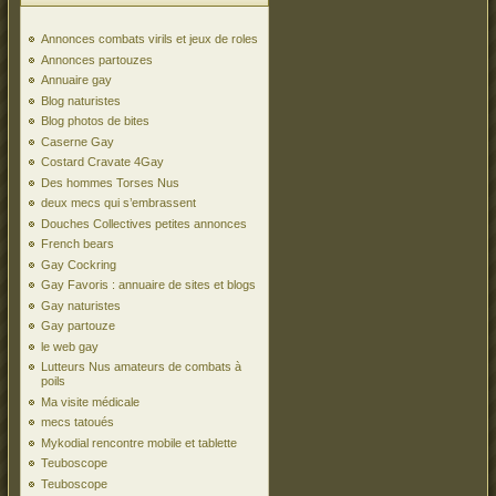
Annonces combats virils et jeux de roles
Annonces partouzes
Annuaire gay
Blog naturistes
Blog photos de bites
Caserne Gay
Costard Cravate 4Gay
Des hommes Torses Nus
deux mecs qui s’embrassent
Douches Collectives petites annonces
French bears
Gay Cockring
Gay Favoris : annuaire de sites et blogs
Gay naturistes
Gay partouze
le web gay
Lutteurs Nus amateurs de combats à
poils
Ma visite médicale
mecs tatoués
Mykodial rencontre mobile et tablette
Teuboscope
Teuboscope