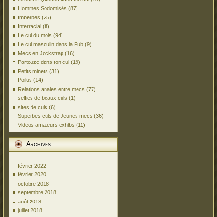
Hommes Sodomisés
(87)
Imberbes
(25)
Interracial
(8)
Le cul du mois
(94)
Le cul masculin dans la Pub
(9)
Mecs en Jockstrap
(16)
Partouze dans ton cul
(19)
Petits minets
(31)
Poilus
(14)
Relations anales entre mecs
(77)
selfies de beaux culs
(1)
sites de culs
(6)
Superbes culs de Jeunes mecs
(36)
Videos amateurs exhibs
(11)
Archives
février 2022
février 2020
octobre 2018
septembre 2018
août 2018
juillet 2018