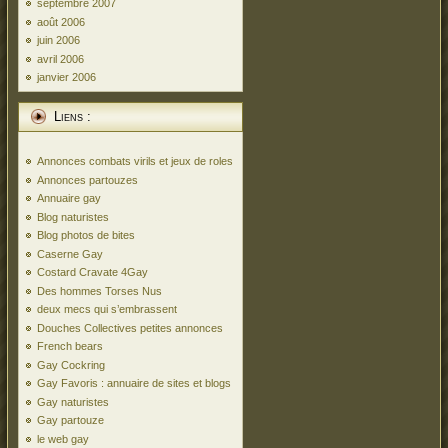
septembre 2007
août 2006
juin 2006
avril 2006
janvier 2006
Liens :
Annonces combats virils et jeux de roles
Annonces partouzes
Annuaire gay
Blog naturistes
Blog photos de bites
Caserne Gay
Costard Cravate 4Gay
Des hommes Torses Nus
deux mecs qui s’embrassent
Douches Collectives petites annonces
French bears
Gay Cockring
Gay Favoris : annuaire de sites et blogs
Gay naturistes
Gay partouze
le web gay