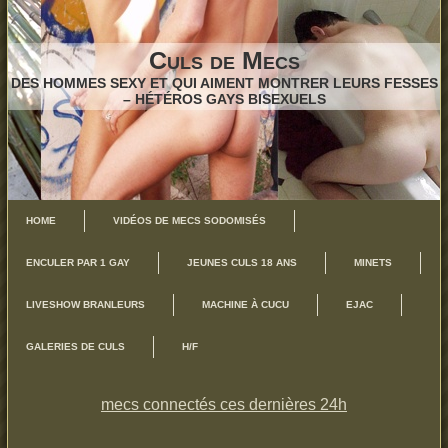
Culs de Mecs
DES HOMMES SEXY ET QUI AIMENT MONTRER LEURS FESSES
– HÉTÉROS GAYS BISEXUELS
HOME
VIDÉOS DE MECS SODOMISÉS
ENCULER PAR 1 GAY
JEUNES CULS 18 ANS
MINETS
LIVESHOW BRANLEURS
MACHINE À CUCU
EJAC
GALERIES DE CULS
H/F
mecs connectés ces dernières 24h