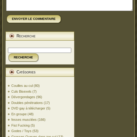
ENVOYER LE COMMENTAIRE
Recherche
RECHERCHE
Catégories
Couilles au cul
(80)
Culs Bisexels
(7)
Dévergondages
(96)
Doubles pénétrations
(17)
DVD gay à télécharger
(5)
En groupe
(48)
fesses musclées
(166)
Fist Fucking
(5)
Godes / Toys
(53)
Grosses Queues dans ton cul
(13)