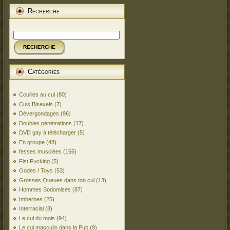
Recherche
RECHERCHE
Catégories
Couilles au cul
(80)
Culs Bisexels
(7)
Dévergondages
(96)
Doubles pénétrations
(17)
DVD gay à télécharger
(5)
En groupe
(48)
fesses musclées
(166)
Fist Fucking
(5)
Godes / Toys
(53)
Grosses Queues dans ton cul
(13)
Hommes Sodomisés
(87)
Imberbes
(25)
Interracial
(8)
Le cul du mois
(94)
Le cul masculin dans la Pub
(9)