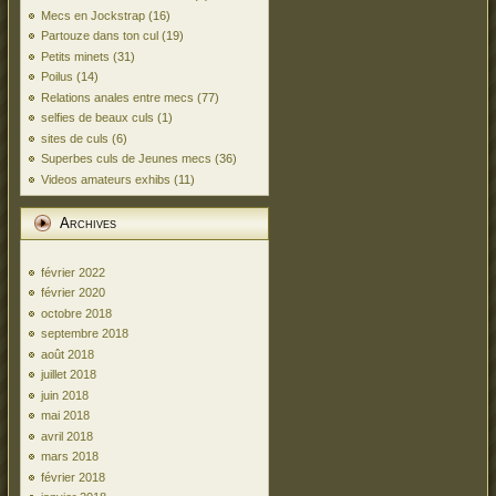
Mecs en Jockstrap
(16)
Partouze dans ton cul
(19)
Petits minets
(31)
Poilus
(14)
Relations anales entre mecs
(77)
selfies de beaux culs
(1)
sites de culs
(6)
Superbes culs de Jeunes mecs
(36)
Videos amateurs exhibs
(11)
Archives
février 2022
février 2020
octobre 2018
septembre 2018
août 2018
juillet 2018
juin 2018
mai 2018
avril 2018
mars 2018
février 2018