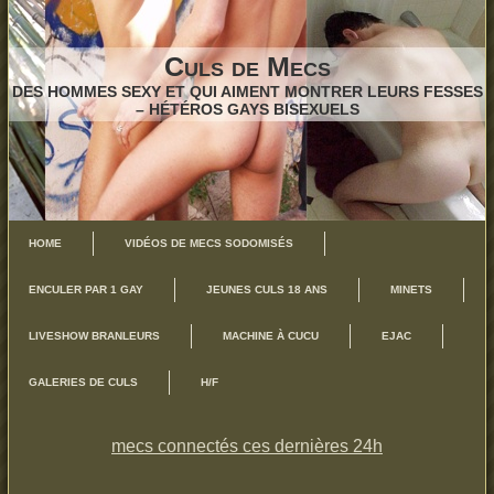
Culs de Mecs
DES HOMMES SEXY ET QUI AIMENT MONTRER LEURS FESSES
– HÉTÉROS GAYS BISEXUELS
HOME
VIDÉOS DE MECS SODOMISÉS
ENCULER PAR 1 GAY
JEUNES CULS 18 ANS
MINETS
LIVESHOW BRANLEURS
MACHINE À CUCU
EJAC
GALERIES DE CULS
H/F
mecs connectés ces dernières 24h