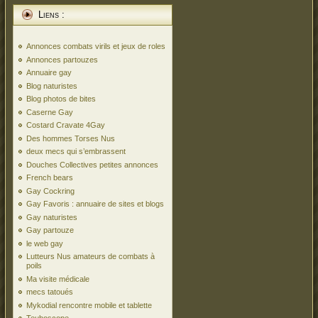
Liens :
Annonces combats virils et jeux de roles
Annonces partouzes
Annuaire gay
Blog naturistes
Blog photos de bites
Caserne Gay
Costard Cravate 4Gay
Des hommes Torses Nus
deux mecs qui s’embrassent
Douches Collectives petites annonces
French bears
Gay Cockring
Gay Favoris : annuaire de sites et blogs
Gay naturistes
Gay partouze
le web gay
Lutteurs Nus amateurs de combats à
poils
Ma visite médicale
mecs tatoués
Mykodial rencontre mobile et tablette