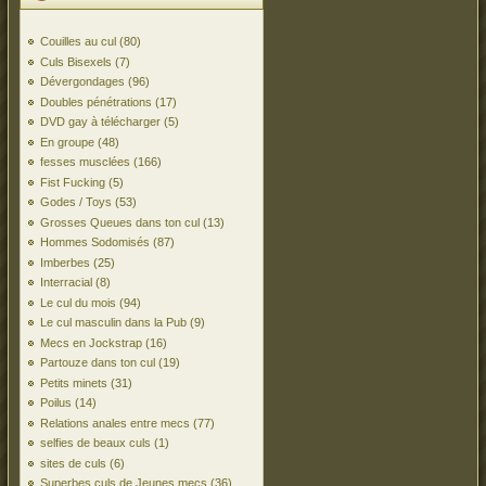
Couilles au cul
(80)
Culs Bisexels
(7)
Dévergondages
(96)
Doubles pénétrations
(17)
DVD gay à télécharger
(5)
En groupe
(48)
fesses musclées
(166)
Fist Fucking
(5)
Godes / Toys
(53)
Grosses Queues dans ton cul
(13)
Hommes Sodomisés
(87)
Imberbes
(25)
Interracial
(8)
Le cul du mois
(94)
Le cul masculin dans la Pub
(9)
Mecs en Jockstrap
(16)
Partouze dans ton cul
(19)
Petits minets
(31)
Poilus
(14)
Relations anales entre mecs
(77)
selfies de beaux culs
(1)
sites de culs
(6)
Superbes culs de Jeunes mecs
(36)