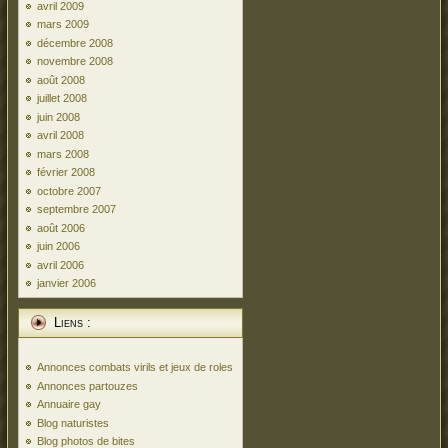
avril 2009
mars 2009
décembre 2008
novembre 2008
août 2008
juillet 2008
juin 2008
avril 2008
mars 2008
février 2008
octobre 2007
septembre 2007
août 2006
juin 2006
avril 2006
janvier 2006
Liens :
Annonces combats virils et jeux de roles
Annonces partouzes
Annuaire gay
Blog naturistes
Blog photos de bites