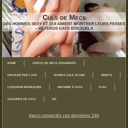
Culs de Mecs
DES HOMMES SEXY ET QUI AIMENT MONTRER LEURS FESSES
– HÉTÉROS GAYS BISEXUELS
HOME
VIDÉOS DE MECS SODOMISÉS
ENCULER PAR 1 GAY
JEUNES CULS 18 ANS
MINETS
LIVESHOW BRANLEURS
MACHINE À CUCU
EJAC
GALERIES DE CULS
H/F
mecs connectés ces dernières 24h