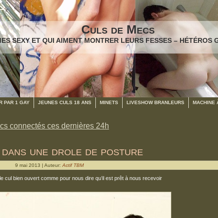
Culs de Mecs
ES SEXY ET QUI AIMENT MONTRER LEURS FESSES – HÉTÉROS 
 PAR 1 GAY
JEUNES CULS 18 ANS
MINETS
LIVESHOW BRANLEURS
MACHINE 
cs connectés ces dernières 24h
 dans une drole de posture
9 mai 2013 | Auteur:
Actif TBM
l le cul bien ouvert comme pour nous dire qu’il est prêt à nous recevoir