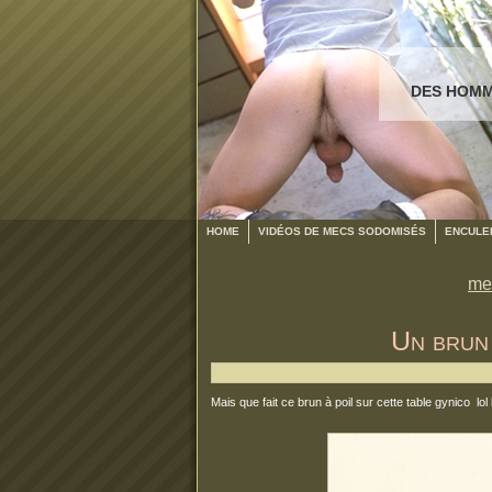
DES HOMM
HOME
VIDÉOS DE MECS SODOMISÉS
ENCULER
me
Un brun
Mais que fait ce brun à poil sur cette table gynico lo