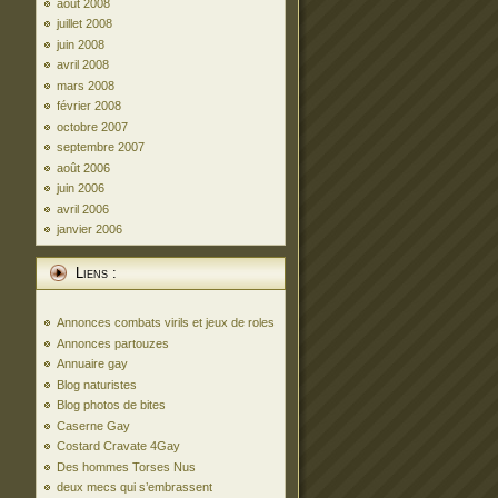
août 2008
juillet 2008
juin 2008
avril 2008
mars 2008
février 2008
octobre 2007
septembre 2007
août 2006
juin 2006
avril 2006
janvier 2006
Liens :
Annonces combats virils et jeux de roles
Annonces partouzes
Annuaire gay
Blog naturistes
Blog photos de bites
Caserne Gay
Costard Cravate 4Gay
Des hommes Torses Nus
deux mecs qui s’embrassent