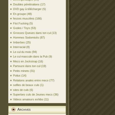
Doubles pénétrations
(17)
DVD gay à télécharger
(5)
En groupe
(48)
fesses musclées
(166)
Fist Fucking
(5)
Godes / Toys
(53)
Grosses Queues dans ton cul
(13)
Hommes Sodomisés
(87)
Imberbes
(25)
Interracial
(8)
Le cul du mois
(94)
Le cul masculin dans la Pub
(9)
Mecs en Jockstrap
(16)
Partouze dans ton cul
(19)
Petits minets
(31)
Poilus
(14)
Relations anales entre mecs
(77)
selfies de beaux culs
(1)
sites de culs
(6)
Superbes culs de Jeunes mecs
(36)
Videos amateurs exhibs
(11)
Archives