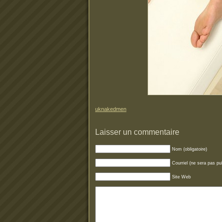
uknakedmen
Laisser un commentaire
Nom (obligatoire)
Courriel (ne sera pas pub
Site Web