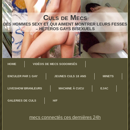
Culs de Mecs
DES HOMMES SEXY ET QUI AIMENT MONTRER LEURS FESSES
– HÉTÉROS GAYS BISEXUELS
HOME
VIDÉOS DE MECS SODOMISÉS
ENCULER PAR 1 GAY
JEUNES CULS 18 ANS
MINETS
LIVESHOW BRANLEURS
MACHINE À CUCU
EJAC
GALERIES DE CULS
H/F
mecs connectés ces dernières 24h