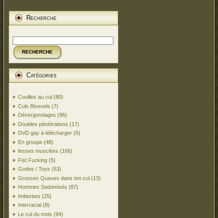
Recherche
RECHERCHE
Catégories
Couilles au cul
(80)
Culs Bisexels
(7)
Dévergondages
(96)
Doubles pénétrations
(17)
DVD gay à télécharger
(5)
En groupe
(48)
fesses musclées
(166)
Fist Fucking
(5)
Godes / Toys
(53)
Grosses Queues dans ton cul
(13)
Hommes Sodomisés
(87)
Imberbes
(25)
Interracial
(8)
Le cul du mois
(94)