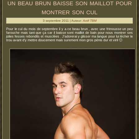
un beau brun baisse son maillot pour
montrer son cul
3 septembre 2011 | Auteur:
Actif TBM
Pour le cul du mois de septembre il y a ce beau brun , avec une frimousse un peu
farouche mais tant que ça car il baisse sont maillot de bain pour nous montrer ses
jolies fesses rebondits et musclées . J’adorerai y glisser ma langue pour lui lécher le
trou avant d’y mettre doucement mais surement mon gros pénis dur et viril 🙂