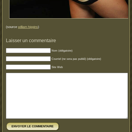
(source
william higgins
)
Laisser un commentaire
Nom (obligatoire)
Courriel (ne sera pas publié) (obligatoire)
Site Web
ENVOYER LE COMMENTAIRE