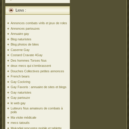
Liens :
Annonces combats virils et jeux de roles
Annonces partouzes
Annuaire gay
Blog naturistes
Blog photos de bites
Caserne Gay
Costard Cravate 4Gay
Des hommes Torses Nus
deux mecs qui s’embrassent
Douches Collectives petites annonces
French bears
Gay Cockring
Gay Favoris : annuaire de sites et blogs
Gay naturistes
Gay partouze
le web gay
Lutteurs Nus amateurs de combats à
poils
Ma visite médicale
mecs tatoués
Mykodial rencontre mobile et tablette