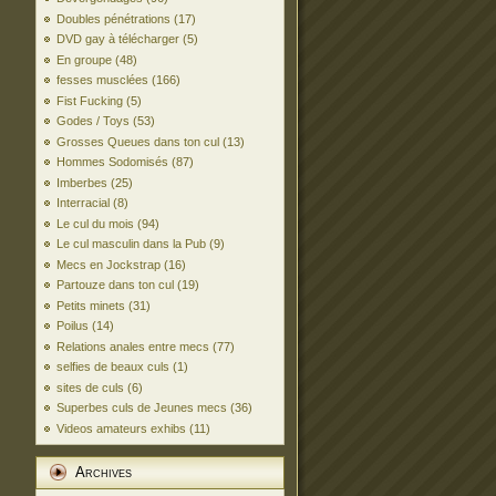
Doubles pénétrations
(17)
DVD gay à télécharger
(5)
En groupe
(48)
fesses musclées
(166)
Fist Fucking
(5)
Godes / Toys
(53)
Grosses Queues dans ton cul
(13)
Hommes Sodomisés
(87)
Imberbes
(25)
Interracial
(8)
Le cul du mois
(94)
Le cul masculin dans la Pub
(9)
Mecs en Jockstrap
(16)
Partouze dans ton cul
(19)
Petits minets
(31)
Poilus
(14)
Relations anales entre mecs
(77)
selfies de beaux culs
(1)
sites de culs
(6)
Superbes culs de Jeunes mecs
(36)
Videos amateurs exhibs
(11)
Archives