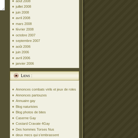
août 2008
juillet 2008
juin 2008
avril 2008
mars 2008
février 2008
octobre 2007
septembre 2007
août 2006
juin 2006
avril 2006
janvier 2006
Liens :
Annonces combats virils et jeux de roles
Annonces partouzes
Annuaire gay
Blog naturistes
Blog photos de bites
Caserne Gay
Costard Cravate 4Gay
Des hommes Torses Nus
deux mecs qui s’embrassent