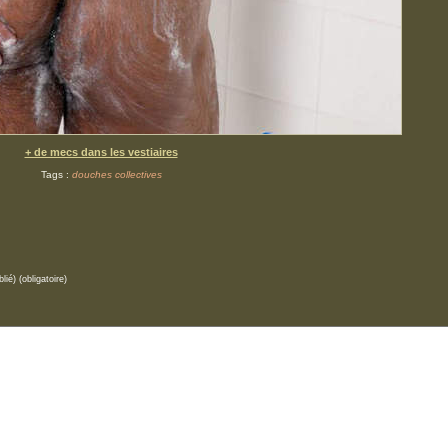
+ de mecs dans les vestiaires
Tags :
douches collectives
lié) (obligatoire)