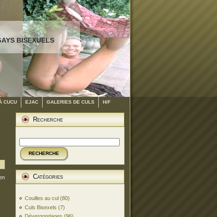
GAYS BISEXUELS
À CUCU
EJAC
GALERIES DE CULS
H/F
Recherche
RECHERCHE
Catégories
ien
Couilles au cul
(80)
Culs Bisexels
(7)
Dévergondages
(96)