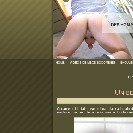
DES HOMM
HOME
VIDÉOS DE MECS SODOMISÉS
ENCULER
me
Un be
Cet après midi , j’ai croisé un beau black à la salle
rondes et musclés . Je l’ai suivis sous la douche dan