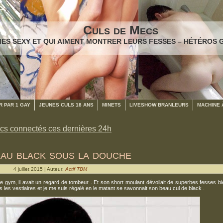
Culs de Mecs
ES SEXY ET QUI AIMENT MONTRER LEURS FESSES – HÉTÉROS 
 PAR 1 GAY
JEUNES CULS 18 ANS
MINETS
LIVESHOW BRANLEURS
MACHINE 
cs connectés ces dernières 24h
au black sous la douche
4 juillet 2015 | Auteur:
Actif TBM
 de gym, il avait un regard de tombeur . Et son short moulant dévoilait de superbes fesses b
s les vestiaires et je me suis régalé en le matant se savonnait son beau cul de black .