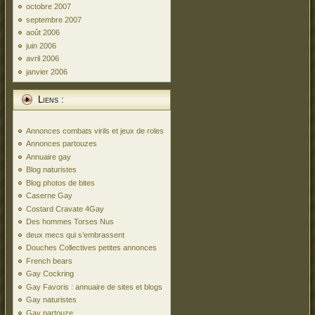
octobre 2007
septembre 2007
août 2006
juin 2006
avril 2006
janvier 2006
Liens :
Annonces combats virils et jeux de roles
Annonces partouzes
Annuaire gay
Blog naturistes
Blog photos de bites
Caserne Gay
Costard Cravate 4Gay
Des hommes Torses Nus
deux mecs qui s’embrassent
Douches Collectives petites annonces
French bears
Gay Cockring
Gay Favoris : annuaire de sites et blogs
Gay naturistes
Gay partouze