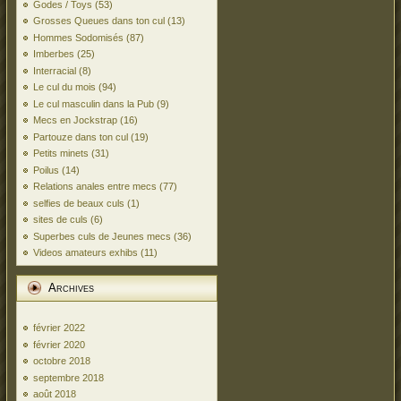
Godes / Toys
(53)
Grosses Queues dans ton cul
(13)
Hommes Sodomisés
(87)
Imberbes
(25)
Interracial
(8)
Le cul du mois
(94)
Le cul masculin dans la Pub
(9)
Mecs en Jockstrap
(16)
Partouze dans ton cul
(19)
Petits minets
(31)
Poilus
(14)
Relations anales entre mecs
(77)
selfies de beaux culs
(1)
sites de culs
(6)
Superbes culs de Jeunes mecs
(36)
Videos amateurs exhibs
(11)
Archives
février 2022
février 2020
octobre 2018
septembre 2018
août 2018