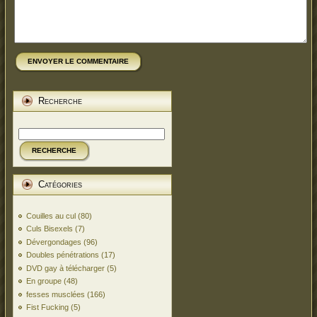
ENVOYER LE COMMENTAIRE
Recherche
RECHERCHE
Catégories
Couilles au cul
(80)
Culs Bisexels
(7)
Dévergondages
(96)
Doubles pénétrations
(17)
DVD gay à télécharger
(5)
En groupe
(48)
fesses musclées
(166)
Fist Fucking
(5)