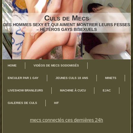
Culs de Mecs
DES HOMMES SEXY ET QUI AIMENT MONTRER LEURS FESSES
– HÉTÉROS GAYS BISEXUELS
HOME
VIDÉOS DE MECS SODOMISÉS
ENCULER PAR 1 GAY
JEUNES CULS 18 ANS
MINETS
LIVESHOW BRANLEURS
MACHINE À CUCU
EJAC
GALERIES DE CULS
H/F
mecs connectés ces dernières 24h