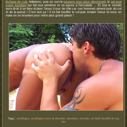
léchage de culs
, fellations, puis on sort le
poppers pour anus décontraté
, le
gel anal
super lubrifiant
qui fait tout pénétrer et on passe à l’enculade … Et tout le monde
aura droit à se faire éclater l’anus à tour de rôle car ces hommes aiment jouir du cul
et de la queue ! C’est bon ça ! Il se fait bouffer le cul puis éclater l’anus et nous on
mate en se branlant pour notre plus grand plaisir !
Tags :
anulingus
,
anulingus sous la douche
,
douches
,
enculer
,
se faire bouffer le cul
,
trio