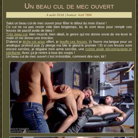
Un beau cul de mec ouvert
4 août 2018 | Auteur:
Actif TBM
Salut un beau cul de mec ouvert pour fêter le début du mois d’aout !
Ce cul ne va pas rester vide bien longtemps, lol, ils sont deux pour remplir ces
fesses de passif avide de bites !
Très beau cul
, bien musclé, bien dilaté, le genre qui me donne envie de me lever le
matin et me donne une érection.
D’abord je
lèche cet anus
offert, je
bouffe ces fesses
, j’y fourre ma langue pour un
anulingus profond puis j’y plonge ma bite le gland le premier ! Et si ces fesses sont
encore serrées, je dégaine mon arme secrète, une
crème anale décontractante et
lubrifiante
. Avec ça je rentre à tous les coups !
Un beau cul de mec ouvert c’est irrésistible, comment dire non, lol !