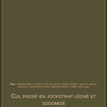
Tags :
camping gay
,
cul blanc
,
culs de passif
,
enculer
,
exhibes
,
grosses queue
,
partouze
,
sodomisé de force
,
Stéphane Berry
,
TTBM
,
voleur gay
Cul passif en jockstrap léché et
sodomisé