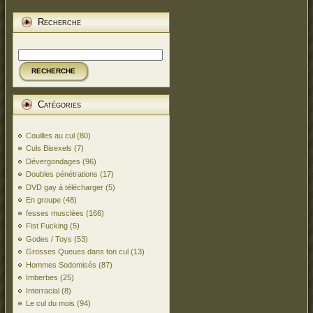
Recherche
RECHERCHE
Catégories
Couilles au cul
(80)
Culs Bisexels
(7)
Dévergondages
(96)
Doubles pénétrations
(17)
DVD gay à télécharger
(5)
En groupe
(48)
fesses musclées
(166)
Fist Fucking
(5)
Godes / Toys
(53)
Grosses Queues dans ton cul
(13)
Hommes Sodomisés
(87)
Imberbes
(25)
Interracial
(8)
Le cul du mois
(94)