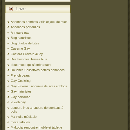
Liens :
Annonces combats virils et jeux de roles
Annonces partouzes
Annuaire gay
Blog naturistes
Blog photos de bites
Caserne Gay
Costard Cravate 4Gay
Des hommes Torses Nus
deux mecs qui s’embrassent
Douches Collectives petites annonces
French bears
Gay Cockring
Gay Favoris : annuaire de sites et blogs
Gay naturistes
Gay partouze
le web gay
Lutteurs Nus amateurs de combats à
poils
Ma visite médicale
mecs tatoués
Mykodial rencontre mobile et tablette