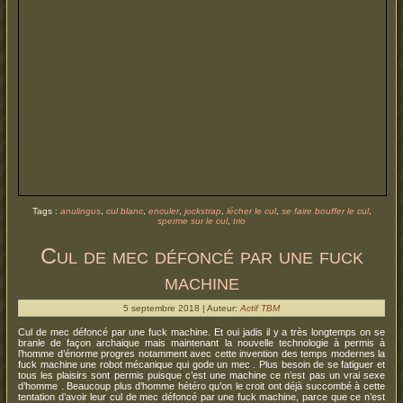
Tags :
anulingus
,
cul blanc
,
enculer
,
jockstrap
,
lécher le cul
,
se faire bouffer le cul
,
sperme sur le cul
,
trio
Cul de mec défoncé par une fuck
machine
5 septembre 2018 | Auteur:
Actif TBM
Cul de mec défoncé par une fuck machine. Et oui jadis il y a très longtemps on se
branle de façon archaique mais maintenant la nouvelle technologie à permis à
l’homme d’énorme progres notamment avec cette invention des temps modernes la
fuck machine une robot mécanique qui gode un mec . Plus besoin de se fatiguer et
tous les plaisirs sont permis puisque c’est une machine ce n’est pas un vrai sexe
d’homme . Beaucoup plus d’homme hétéro qu’on le croit ont déjà succombé à cette
tentation d’avoir leur cul de mec défoncé par une fuck machine, parce que ce n’est