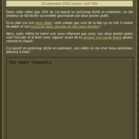
18 septembre 2018 | Auteur:
Actif TBM
Dans cette vidéo gay XXX de cul passif en jockstrap léché et sodomisé, un bel
amateur se fait lécher sa rondelle gourmande par deux jeunes actifs.
Gros plan sur son
anus dilaté
, cette salope gay veut de la bite ça se voit, il couine
de plaisir et son
jockstrap blanc dessine un très beau derrière
!
Alors, sans même lui retirer son sous-vêtement gay sexy, ses deux jeunes potes
vont l’enculer et le limer avec vigueur avant de lui
arroser son cul de foutre
gluant,
odorant et chaud !
Cul passif en jockstrap léché et sodomisé, une vidéo en trio d’un beau postérieur
défoncé à fond !