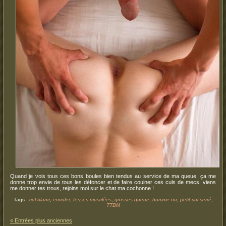
Quand je vois tous ces bons boules bien tendus au service de ma queue, ça me
donne trop envie de tous les défoncer et de faire couiner ces culs de mecs, viens
me donner tes trous, rejoins moi sur le chat ma cochonne !
Tags :
cul blanc
,
enculer
,
fesses musclées
,
grosses queue
,
homme nu
,
petit cul serré
,
TTBM
« Entrées plus anciennes