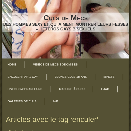
Culs de Mecs
DES HOMMES SEXY ET QUI AIMENT MONTRER LEURS FESSES
– HÉTÉROS GAYS BISEXUELS
HOME
VIDÉOS DE MECS SODOMISÉS
ENCULER PAR 1 GAY
JEUNES CULS 18 ANS
MINETS
LIVESHOW BRANLEURS
MACHINE À CUCU
EJAC
GALERIES DE CULS
H/F
Articles avec le tag ‘enculer’