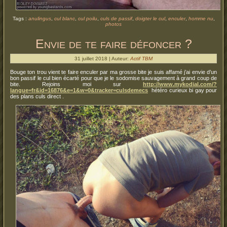
Tags :
anulingus
,
cul blanc
,
cul poilu
,
culs de passif
,
doigter le cul
,
enculer
,
homme nu
,
photos
Envie de te faire défoncer ?
31 juillet 2018 | Auteur:
Actif TBM
Bouge ton trou vient te faire enculer par ma grosse bite je suis affamé j’ai envie d’un
bon passif le cul bien écarté pour que je le sodomise sauvagement à grand coup de
bite. Rejoins moi sur
http://www.mykodial.com/?
langue=fr&id=16876&e=1&w=0&tracker=culsdemecs
hétéro curieux bi gay pour
des plans culs direct .