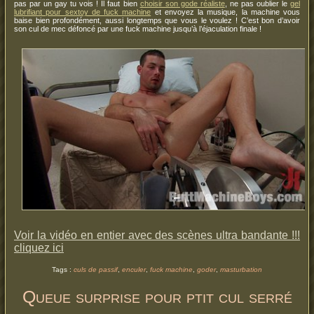
pas par un gay tu vois ! Il faut bien
choisir son gode réaliste
, ne pas oublier le
gel
lubrifiant pour sextoy de fuck machine
et envoyez la musique, la machine vous
baise bien profondément, aussi longtemps que vous le voulez ! C’est bon d’avoir
son cul de mec défoncé par une fuck machine jusqu’à l’éjaculation finale !
Voir la vidéo en entier avec des scènes ultra bandante !!!
cliquez ici
Tags :
culs de passif
,
enculer
,
fuck machine
,
goder
,
masturbation
Queue surprise pour ptit cul serré