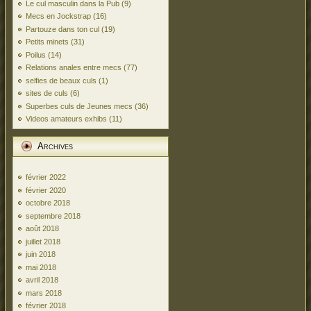
Le cul masculin dans la Pub
(9)
Mecs en Jockstrap
(16)
Partouze dans ton cul
(19)
Petits minets
(31)
Poilus
(14)
Relations anales entre mecs
(77)
selfies de beaux culs
(1)
sites de culs
(6)
Superbes culs de Jeunes mecs
(36)
Videos amateurs exhibs
(11)
Archives
février 2022
février 2020
octobre 2018
septembre 2018
août 2018
juillet 2018
juin 2018
mai 2018
avril 2018
mars 2018
février 2018