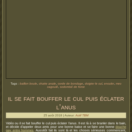
Tags :
baillon boule
,
chatte anale
,
corde de bondage
,
doigter le cul
,
enculer
,
mec
cagoulé
,
sodomisé de force
il se fait bouffer le cul puis éclater
l’anus
25 août 2018 | Auteur:
Actif TBM
Vidéo ou il se fait bouffer le cul puis éclater l’anus. Il est là à se branler dans le bain,
et décide d’appeler deux amis pour une bonne baise et se faire une bonne
douche
gay entre hommes
. Aussitôt fait ils sont là et les choses sérieuses commencent,