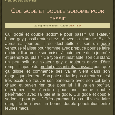
« Entrées plus anciennes
Cul godé et double sodomie pour
passif
29 septembre 2018 | Auteur:
Actif TBM
Cul godé et double sodomie pour passif. Un skateur
blond gay passif rentre chez lui avec sa planche. Excité
après sa journée, il se déshabille et sort un
gode
ventouse réaliste pour homme avec prépuce
pour se faire
du bien. Il adore se sodomiser à toute heure de la journée
et prendre du plaisir. Ce type est insatiable, son
cul blanc
un peu poilu
de skateur gay a toujours envie d’être
rempli. Il ajoute du
produit glissant rafraichissant
pour que
ça glisse et commence ses va et vient dans son
magnifique derrière. Son pote ne tarde pas à rentrer et est
très excité de trouver son partenaire avec son
cul bien
chaud
et ouvert rien que pour lui ! Il va en profiter,
directement en érection pour une bonne double
pénétration avec sa bite et le gode. Cul godé et double
sodomie pour passif. Très
gourmand du cul
il va se faire
élargir le fion avec un bonne double pénétration entre
jeunes mecs.