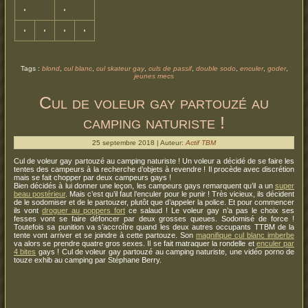
Tags :
blond
,
cul blanc
,
cul skateur gay
,
culs de passif
,
double sodo
,
enculer
,
goder
,
jeunes mecs
Cul de voleur gay partouzé au
camping naturiste !
25 septembre 2018 | Auteur:
Actif TBM
Cul de voleur gay partouzé au camping naturiste ! Un voleur a décidé de se faire les
tentes des campeurs à la recherche d’objets à revendre ! Il procède avec discrétion
mais se fait chopper par deux campeurs gays !
Bien décidés à lui donner une leçon, les campeurs gays remarquent qu’il a un
super
beau postérieur
. Mais c’est qu’il faut l’enculer pour le punir ! Très vicieux, ils décident
de le sodomiser et de le partouzer, plutôt que d’appeler la police. Et pour commencer
ils vont
droguer au poppers fort
ce salaud ! Le voleur gay n’a pas le choix ses
fesses vont se faire défoncer par deux grosses queues. Sodomisé de force !
Toutefois sa punition va s’accroître quand les deux autres occupants TTBM de la
tente vont arriver et se joindre à cette partouze. Son
magnifique cul blanc imberbe
va alors se prendre quatre gros sexes. Il se fait matraquer la rondelle et
enculer par
4 bites
gays ! Cul de voleur gay partouzé au camping naturiste, une vidéo porno de
touze exhib au camping par Stéphane Berry.