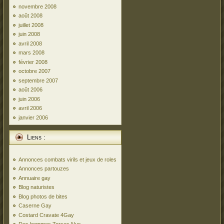
novembre 2008
août 2008
juillet 2008
juin 2008
avril 2008
mars 2008
février 2008
octobre 2007
septembre 2007
août 2006
juin 2006
avril 2006
janvier 2006
Liens :
Annonces combats virils et jeux de roles
Annonces partouzes
Annuaire gay
Blog naturistes
Blog photos de bites
Caserne Gay
Costard Cravate 4Gay