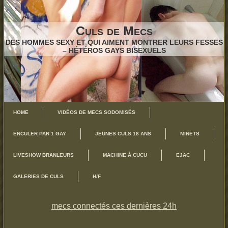
Culs de Mecs
DES HOMMES SEXY ET QUI AIMENT MONTRER LEURS FESSES
– HÉTÉROS GAYS BISEXUELS
HOME
VIDÉOS DE MECS SODOMISÉS
ENCULER PAR 1 GAY
JEUNES CULS 18 ANS
MINETS
LIVESHOW BRANLEURS
MACHINE À CUCU
EJAC
GALERIES DE CULS
H/F
mecs connectés ces dernières 24h