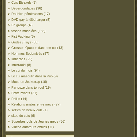
Culs Bisexels
(7)
Dévergondages
(96)
Doubles pénétrations
(17)
DVD gay à télécharger
(5)
En groupe
(48)
fesses musclées
(166)
Fist Fucking
(5)
Godes / Toys
(53)
Grosses Queues dans ton cul
(13)
Hommes Sodomisés
(87)
Imberbes
(25)
Interracial
(8)
Le cul du mois
(94)
Le cul masculin dans la Pub
(9)
Mecs en Jockstrap
(16)
Partouze dans ton cul
(19)
Petits minets
(31)
Poilus
(14)
Relations anales entre mecs
(77)
selfies de beaux culs
(1)
sites de culs
(6)
Superbes culs de Jeunes mecs
(36)
Videos amateurs exhibs
(11)