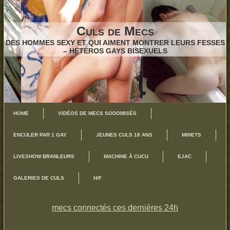
Culs de Mecs
DES HOMMES SEXY ET QUI AIMENT MONTRER LEURS FESSES
– HÉTÉROS GAYS BISEXUELS
HOME
VIDÉOS DE MECS SODOMISÉS
ENCULER PAR 1 GAY
JEUNES CULS 18 ANS
MINETS
LIVESHOW BRANLEURS
MACHINE À CUCU
EJAC
GALERIES DE CULS
H/F
mecs connectés ces dernières 24h