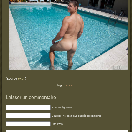
(source
exbf
)
Tags :
piscine
Laisser un commentaire
Nom (obligatoire)
Courriel (ne sera pas publié) (obligatoire)
Site Web