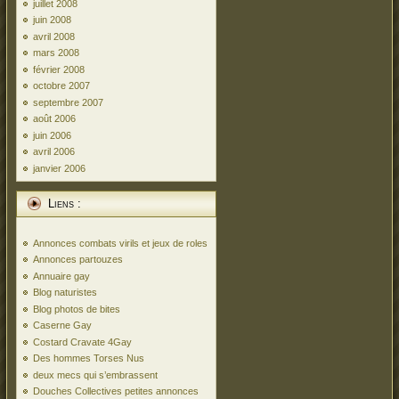
juillet 2008
juin 2008
avril 2008
mars 2008
février 2008
octobre 2007
septembre 2007
août 2006
juin 2006
avril 2006
janvier 2006
Liens :
Annonces combats virils et jeux de roles
Annonces partouzes
Annuaire gay
Blog naturistes
Blog photos de bites
Caserne Gay
Costard Cravate 4Gay
Des hommes Torses Nus
deux mecs qui s’embrassent
Douches Collectives petites annonces