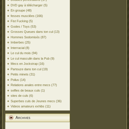
DVD gay à télécharger
(5)
En groupe
(48)
fesses musclées
(166)
Fist Fucking
(5)
Godes / Toys
(53)
Grosses Queues dans ton cul
(13)
Hommes Sodomisés
(87)
Imberbes
(25)
Interracial
(8)
Le cul du mois
(94)
Le cul masculin dans la Pub
(9)
Mecs en Jockstrap
(16)
Partouze dans ton cul
(19)
Petits minets
(31)
Poilus
(14)
Relations anales entre mecs
(77)
selfies de beaux culs
(1)
sites de culs
(6)
Superbes culs de Jeunes mecs
(36)
Videos amateurs exhibs
(11)
Archives