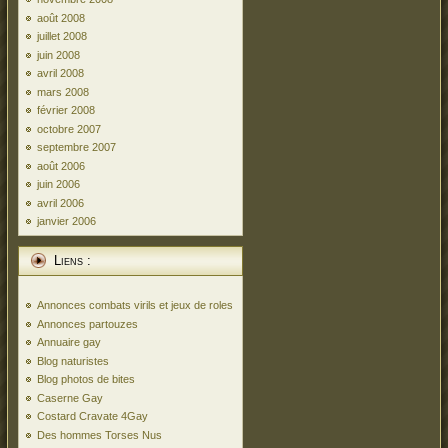
août 2008
juillet 2008
juin 2008
avril 2008
mars 2008
février 2008
octobre 2007
septembre 2007
août 2006
juin 2006
avril 2006
janvier 2006
Liens :
Annonces combats virils et jeux de roles
Annonces partouzes
Annuaire gay
Blog naturistes
Blog photos de bites
Caserne Gay
Costard Cravate 4Gay
Des hommes Torses Nus