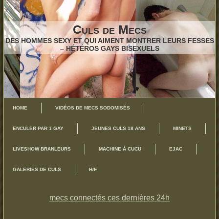
Culs de Mecs
DES HOMMES SEXY ET QUI AIMENT MONTRER LEURS FESSES
– HÉTÉROS GAYS BISEXUELS
HOME
VIDÉOS DE MECS SODOMISÉS
ENCULER PAR 1 GAY
JEUNES CULS 18 ANS
MINETS
LIVESHOW BRANLEURS
MACHINE À CUCU
EJAC
GALERIES DE CULS
H/F
mecs connectés ces dernières 24h