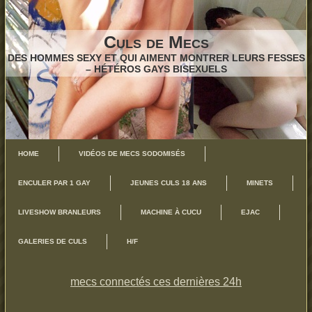
Culs de Mecs
DES HOMMES SEXY ET QUI AIMENT MONTRER LEURS FESSES
– HÉTÉROS GAYS BISEXUELS
HOME
VIDÉOS DE MECS SODOMISÉS
ENCULER PAR 1 GAY
JEUNES CULS 18 ANS
MINETS
LIVESHOW BRANLEURS
MACHINE À CUCU
EJAC
GALERIES DE CULS
H/F
mecs connectés ces dernières 24h