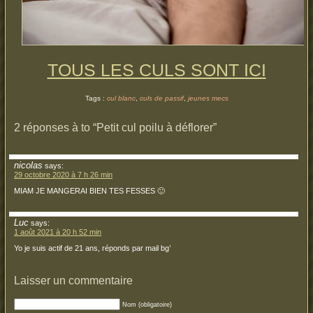
TOUS LES CULS SONT ICI
Tags :
cul blanc
,
culs de passif
,
jeunes mecs
2 réponses à to “Petit cul poilu à déflorer”
nicolas
says:
29 octobre 2020 à 7 h 26 min
MIAM JE MANGERAI BIEN TES FESSES 🙂
Luc
says:
1 août 2021 à 20 h 52 min
Yo je suis actif de 21 ans, réponds par mail bg’
Laisser un commentaire
Nom (obligatoire)