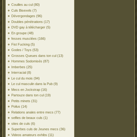
Couilles au cul
(80)
Culs Bisexels
(7)
Dévergondages
(96)
Doubles pénétrations
(17)
DVD gay à télécharger
(5)
En groupe
(48)
fesses musclées
(166)
Fist Fucking
(5)
Godes / Toys
(53)
Grosses Queues dans ton cul
(13)
Hommes Sodomisés
(87)
Imberbes
(25)
Interracial
(8)
Le cul du mois
(94)
Le cul masculin dans la Pub
(9)
Mecs en Jockstrap
(16)
Partouze dans ton cul
(19)
Petits minets
(31)
Poilus
(14)
Relations anales entre mecs
(77)
selfies de beaux culs
(1)
sites de culs
(6)
Superbes culs de Jeunes mecs
(36)
Videos amateurs exhibs
(11)