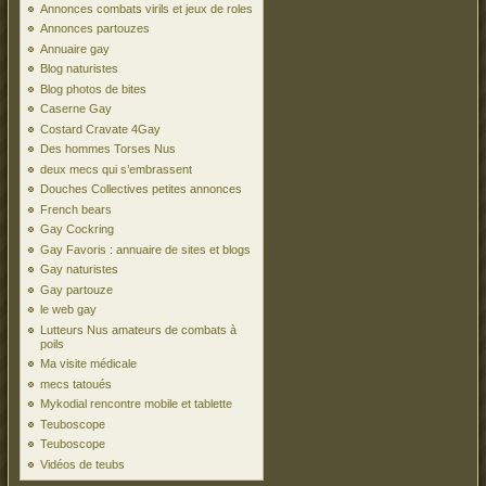
Annonces combats virils et jeux de roles
Annonces partouzes
Annuaire gay
Blog naturistes
Blog photos de bites
Caserne Gay
Costard Cravate 4Gay
Des hommes Torses Nus
deux mecs qui s’embrassent
Douches Collectives petites annonces
French bears
Gay Cockring
Gay Favoris : annuaire de sites et blogs
Gay naturistes
Gay partouze
le web gay
Lutteurs Nus amateurs de combats à
poils
Ma visite médicale
mecs tatoués
Mykodial rencontre mobile et tablette
Teuboscope
Teuboscope
Vidéos de teubs