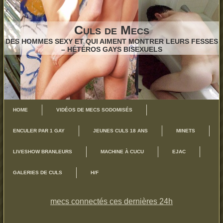
Culs de Mecs
DES HOMMES SEXY ET QUI AIMENT MONTRER LEURS FESSES
– HÉTÉROS GAYS BISEXUELS
HOME
VIDÉOS DE MECS SODOMISÉS
ENCULER PAR 1 GAY
JEUNES CULS 18 ANS
MINETS
LIVESHOW BRANLEURS
MACHINE À CUCU
EJAC
GALERIES DE CULS
H/F
mecs connectés ces dernières 24h