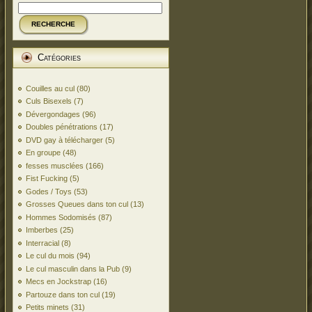
RECHERCHE
Catégories
Couilles au cul
(80)
Culs Bisexels
(7)
Dévergondages
(96)
Doubles pénétrations
(17)
DVD gay à télécharger
(5)
En groupe
(48)
fesses musclées
(166)
Fist Fucking
(5)
Godes / Toys
(53)
Grosses Queues dans ton cul
(13)
Hommes Sodomisés
(87)
Imberbes
(25)
Interracial
(8)
Le cul du mois
(94)
Le cul masculin dans la Pub
(9)
Mecs en Jockstrap
(16)
Partouze dans ton cul
(19)
Petits minets
(31)