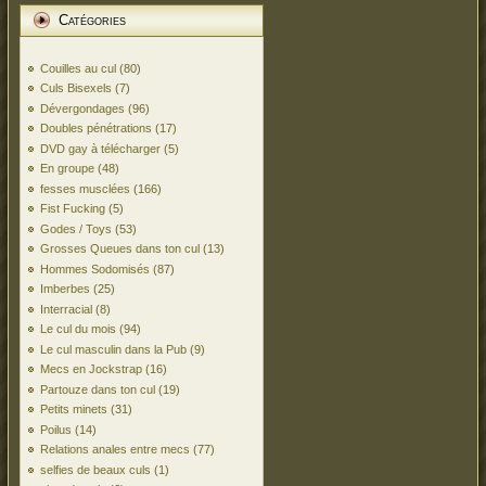
Catégories
Couilles au cul
(80)
Culs Bisexels
(7)
Dévergondages
(96)
Doubles pénétrations
(17)
DVD gay à télécharger
(5)
En groupe
(48)
fesses musclées
(166)
Fist Fucking
(5)
Godes / Toys
(53)
Grosses Queues dans ton cul
(13)
Hommes Sodomisés
(87)
Imberbes
(25)
Interracial
(8)
Le cul du mois
(94)
Le cul masculin dans la Pub
(9)
Mecs en Jockstrap
(16)
Partouze dans ton cul
(19)
Petits minets
(31)
Poilus
(14)
Relations anales entre mecs
(77)
selfies de beaux culs
(1)