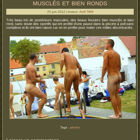
musclés et bien ronds
20 juin 2012 | Auteur:
Actif TBM
Très beau trio de postérieurs masculins, des beaux fessiers bien musclés et bien
rond, sans doute des sportifs qui ont profité d’une pause dans la piscine à poil sans
complexe et ils ont bien raison car on en profite pour mater ces mâles décontractés.
Tags :
photos