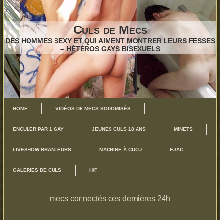
Culs de Mecs
DES HOMMES SEXY ET QUI AIMENT MONTRER LEURS FESSES
– HÉTÉROS GAYS BISEXUELS
HOME
VIDÉOS DE MECS SODOMISÉS
ENCULER PAR 1 GAY
JEUNES CULS 18 ANS
MINETS
LIVESHOW BRANLEURS
MACHINE À CUCU
EJAC
GALERIES DE CULS
H/F
mecs connectés ces dernières 24h