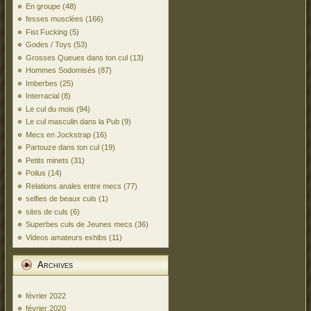
En groupe
(48)
fesses musclées
(166)
Fist Fucking
(5)
Godes / Toys
(53)
Grosses Queues dans ton cul
(13)
Hommes Sodomisés
(87)
Imberbes
(25)
Interracial
(8)
Le cul du mois
(94)
Le cul masculin dans la Pub
(9)
Mecs en Jockstrap
(16)
Partouze dans ton cul
(19)
Petits minets
(31)
Poilus
(14)
Relations anales entre mecs
(77)
selfies de beaux culs
(1)
sites de culs
(6)
Superbes culs de Jeunes mecs
(36)
Videos amateurs exhibs
(11)
Archives
février 2022
février 2020