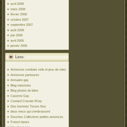
avril 2008
mars 2008
février 2008
octobre 2007
septembre 2007
août 2006
juin 2006
avril 2006
janvier 2006
Liens :
Annonces combats virils et jeux de roles
Annonces partouzes
Annuaire gay
Blog naturistes
Blog photos de bites
Caserne Gay
Costard Cravate 4Gay
Des hommes Torses Nus
deux mecs qui s’embrassent
Douches Collectives petites annonces
French bears