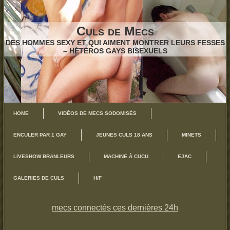
Culs de Mecs
DES HOMMES SEXY ET QUI AIMENT MONTRER LEURS FESSES
– HÉTÉROS GAYS BISEXUELS
HOME
VIDÉOS DE MECS SODOMISÉS
ENCULER PAR 1 GAY
JEUNES CULS 18 ANS
MINETS
LIVESHOW BRANLEURS
MACHINE À CUCU
EJAC
GALERIES DE CULS
H/F
mecs connectés ces dernières 24h