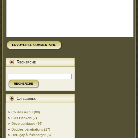
ENVOYER LE COMMENTAIRE
Recherche
RECHERCHE
Catégories
Couilles au cul
(80)
Culs Bisexels
(7)
Dévergondages
(96)
Doubles pénétrations
(17)
DVD gay à télécharger
(5)