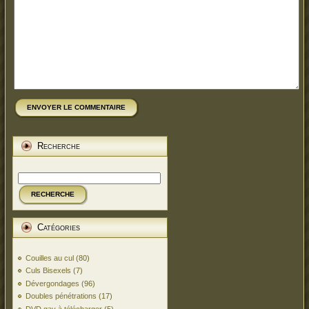
ENVOYER LE COMMENTAIRE
Recherche
RECHERCHE
Catégories
Couilles au cul
(80)
Culs Bisexels
(7)
Dévergondages
(96)
Doubles pénétrations
(17)
DVD gay à télécharger
(5)