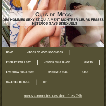
Culs de Mecs
DES HOMMES SEXY ET QUI AIMENT MONTRER LEURS FESSES
– HÉTÉROS GAYS BISEXUELS
HOME
VIDÉOS DE MECS SODOMISÉS
ENCULER PAR 1 GAY
JEUNES CULS 18 ANS
MINETS
LIVESHOW BRANLEURS
MACHINE À CUCU
EJAC
GALERIES DE CULS
H/F
mecs connectés ces dernières 24h