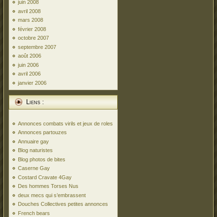
juin 2008
avril 2008
mars 2008
février 2008
octobre 2007
septembre 2007
août 2006
juin 2006
avril 2006
janvier 2006
Liens :
Annonces combats virils et jeux de roles
Annonces partouzes
Annuaire gay
Blog naturistes
Blog photos de bites
Caserne Gay
Costard Cravate 4Gay
Des hommes Torses Nus
deux mecs qui s’embrassent
Douches Collectives petites annonces
French bears