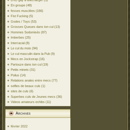
En groupe
(48)
fesses musclées
(166)
Fist Fucking
(5)
Godes / Toys
(53)
Grosses Queues dans ton cul
(13)
Hommes Sodomisés
(87)
Imberbes
(25)
Interracial
(8)
Le cul du mois
(94)
Le cul masculin dans la Pub
(9)
Mecs en Jockstrap
(16)
Partouze dans ton cul
(19)
Petits minets
(31)
Poilus
(14)
Relations anales entre mecs
(77)
selfies de beaux culs
(1)
sites de culs
(6)
Superbes culs de Jeunes mecs
(36)
Videos amateurs exhibs
(11)
Archives
février 2022