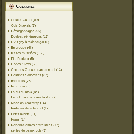
Catégories
Couilles au cul
(80)
Culs Bisexels
(7)
Dévergondages
(96)
Doubles pénétrations
(17)
DVD gay à télécharger
(5)
En groupe
(48)
fesses musclées
(166)
Fist Fucking
(5)
Godes / Toys
(53)
Grosses Queues dans ton cul
(13)
Hommes Sodomisés
(87)
Imberbes
(25)
Interracial
(8)
Le cul du mois
(94)
Le cul masculin dans la Pub
(9)
Mecs en Jockstrap
(16)
Partouze dans ton cul
(19)
Petits minets
(31)
Poilus
(14)
Relations anales entre mecs
(77)
selfies de beaux culs
(1)