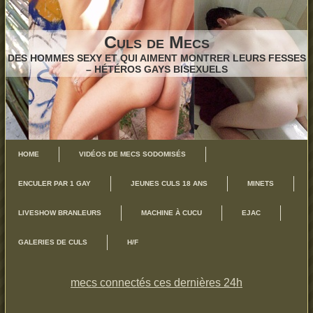
Culs de Mecs
DES HOMMES SEXY ET QUI AIMENT MONTRER LEURS FESSES
– HÉTÉROS GAYS BISEXUELS
HOME
VIDÉOS DE MECS SODOMISÉS
ENCULER PAR 1 GAY
JEUNES CULS 18 ANS
MINETS
LIVESHOW BRANLEURS
MACHINE À CUCU
EJAC
GALERIES DE CULS
H/F
mecs connectés ces dernières 24h