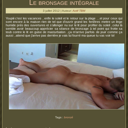
Le bronsage intégrale
3 juillet 2012 | Auteur:
Actif TBM
Youpiii c’est les vacances , enfin le soleil et le retour sur la plage …et pour ceux qui
sont encore à la maison rien de tel que d’ouvrir grand les fenêtres mettre un linge
humide prés des ouvertures et s’allonger nu sur le lit pour profiter du soleil ..celui là
semble avoir beaucoup apprécier sa séance de bronzage à tel point qui frotte sa
teub contre le lit en guise de masturbation ..ça m’arrive parfois de jouir comme ça
aussi ..attend que j’arrive pas derrière je vais lui fourré ma queue tu vas voir lol
Tags :
bronzé