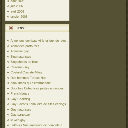
août 2006
juin 2006
avril 2006
janvier 2006
Liens :
Annonces combats virils et jeux de roles
Annonces partouzes
Annuaire gay
Blog naturistes
Blog photos de bites
Caserne Gay
Costard Cravate 4Gay
Des hommes Torses Nus
deux mecs qui s’embrassent
Douches Collectives petites annonces
French bears
Gay Cockring
Gay Favoris : annuaire de sites et blogs
Gay naturistes
Gay partouze
le web gay
Lutteurs Nus amateurs de combats à