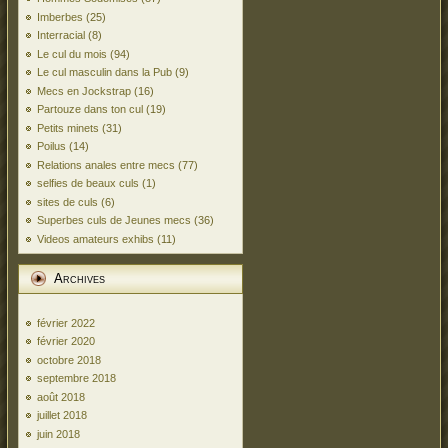
Imberbes
(25)
Interracial
(8)
Le cul du mois
(94)
Le cul masculin dans la Pub
(9)
Mecs en Jockstrap
(16)
Partouze dans ton cul
(19)
Petits minets
(31)
Poilus
(14)
Relations anales entre mecs
(77)
selfies de beaux culs
(1)
sites de culs
(6)
Superbes culs de Jeunes mecs
(36)
Videos amateurs exhibs
(11)
Archives
février 2022
février 2020
octobre 2018
septembre 2018
août 2018
juillet 2018
juin 2018