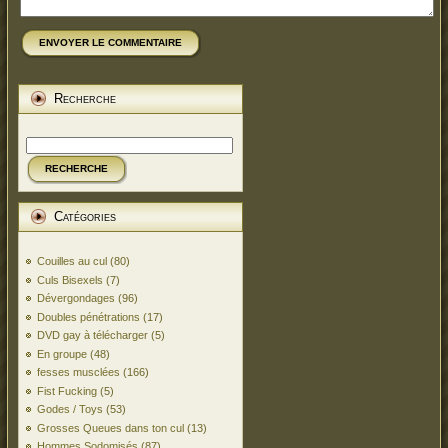
ENVOYER LE COMMENTAIRE
Recherche
RECHERCHE
Catégories
Couilles au cul
(80)
Culs Bisexels
(7)
Dévergondages
(96)
Doubles pénétrations
(17)
DVD gay à télécharger
(5)
En groupe
(48)
fesses musclées
(166)
Fist Fucking
(5)
Godes / Toys
(53)
Grosses Queues dans ton cul
(13)
Hommes Sodomisés
(87)