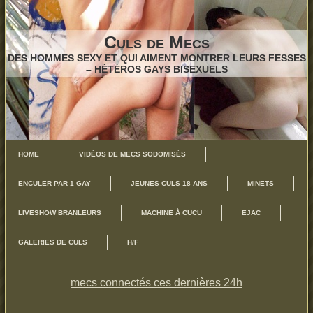
Culs de Mecs
DES HOMMES SEXY ET QUI AIMENT MONTRER LEURS FESSES
– HÉTÉROS GAYS BISEXUELS
HOME
VIDÉOS DE MECS SODOMISÉS
ENCULER PAR 1 GAY
JEUNES CULS 18 ANS
MINETS
LIVESHOW BRANLEURS
MACHINE À CUCU
EJAC
GALERIES DE CULS
H/F
mecs connectés ces dernières 24h