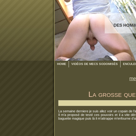
DES HOMM
HOME
VIDÉOS DE MECS SODOMISÉS
ENCULER
me
La grosse que
La semaine derniere je suis allez voir un copain de l’
Il m’a proposé de testé ces pouvoirs et il a vite d
baguette magique puis là il m’attrappe m’enfourne d’a