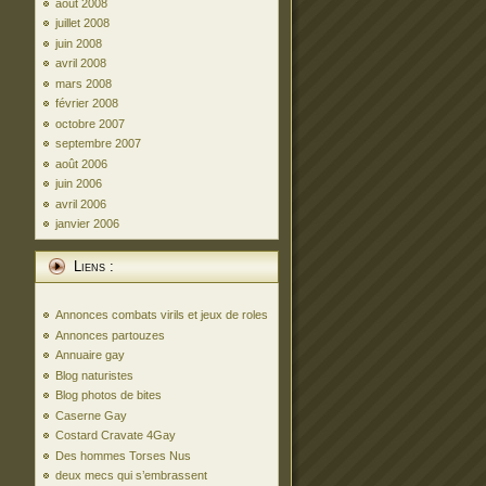
août 2008
juillet 2008
juin 2008
avril 2008
mars 2008
février 2008
octobre 2007
septembre 2007
août 2006
juin 2006
avril 2006
janvier 2006
Liens :
Annonces combats virils et jeux de roles
Annonces partouzes
Annuaire gay
Blog naturistes
Blog photos de bites
Caserne Gay
Costard Cravate 4Gay
Des hommes Torses Nus
deux mecs qui s’embrassent