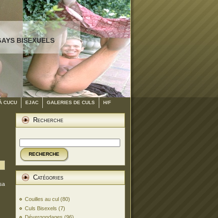
GAYS BISEXUELS
À CUCU
EJAC
GALERIES DE CULS
H/F
Recherche
RECHERCHE
Catégories
 sa
Couilles au cul
(80)
Culs Bisexels
(7)
Dévergondages
(96)