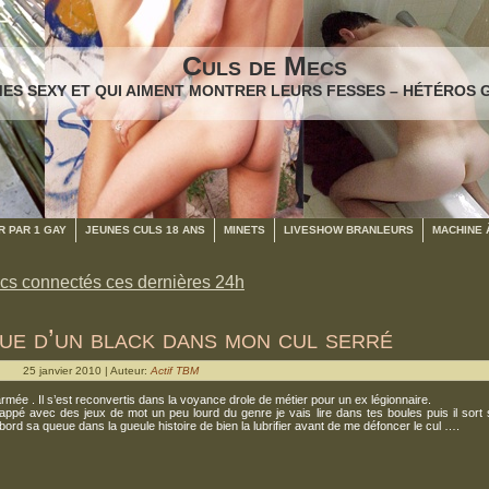
Culs de Mecs
ES SEXY ET QUI AIMENT MONTRER LEURS FESSES – HÉTÉROS 
 PAR 1 GAY
JEUNES CULS 18 ANS
MINETS
LIVESHOW BRANLEURS
MACHINE 
cs connectés ces dernières 24h
ue d’un black dans mon cul serré
25 janvier 2010 | Auteur:
Actif TBM
armée . Il s’est reconvertis dans la voyance drole de métier pour un ex légionnaire.
érappé avec des jeux de mot un peu lourd du genre je vais lire dans tes boules puis il sort
bord sa queue dans la gueule histoire de bien la lubrifier avant de me défoncer le cul ….