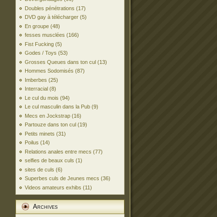
Doubles pénétrations
(17)
DVD gay à télécharger
(5)
En groupe
(48)
fesses musclées
(166)
Fist Fucking
(5)
Godes / Toys
(53)
Grosses Queues dans ton cul
(13)
Hommes Sodomisés
(87)
Imberbes
(25)
Interracial
(8)
Le cul du mois
(94)
Le cul masculin dans la Pub
(9)
Mecs en Jockstrap
(16)
Partouze dans ton cul
(19)
Petits minets
(31)
Poilus
(14)
Relations anales entre mecs
(77)
selfies de beaux culs
(1)
sites de culs
(6)
Superbes culs de Jeunes mecs
(36)
Videos amateurs exhibs
(11)
Archives