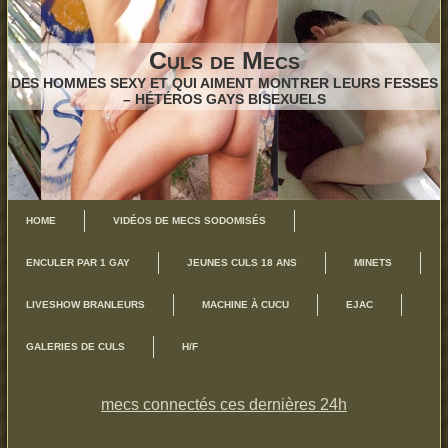
Culs de Mecs
DES HOMMES SEXY ET QUI AIMENT MONTRER LEURS FESSES
– HÉTÉROS GAYS BISEXUELS
HOME
VIDÉOS DE MECS SODOMISÉS
ENCULER PAR 1 GAY
JEUNES CULS 18 ANS
MINETS
LIVESHOW BRANLEURS
MACHINE À CUCU
EJAC
GALERIES DE CULS
H/F
mecs connectés ces dernières 24h