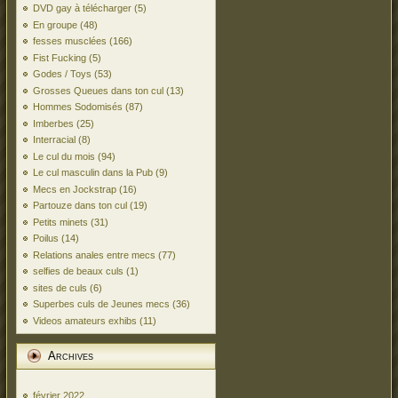
DVD gay à télécharger
(5)
En groupe
(48)
fesses musclées
(166)
Fist Fucking
(5)
Godes / Toys
(53)
Grosses Queues dans ton cul
(13)
Hommes Sodomisés
(87)
Imberbes
(25)
Interracial
(8)
Le cul du mois
(94)
Le cul masculin dans la Pub
(9)
Mecs en Jockstrap
(16)
Partouze dans ton cul
(19)
Petits minets
(31)
Poilus
(14)
Relations anales entre mecs
(77)
selfies de beaux culs
(1)
sites de culs
(6)
Superbes culs de Jeunes mecs
(36)
Videos amateurs exhibs
(11)
Archives
février 2022