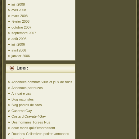
juin 2008
avril 2008
mars 2008
février 2008
octobre 2007
septembre 2007
août 2006
juin 2006
avril 2006
janvier 2006
Liens :
Annonces combats virils et jeux de roles
Annonces partouzes
Annuaire gay
Blog naturistes
Blog photos de bites
Caserne Gay
Costard Cravate 4Gay
Des hommes Torses Nus
deux mecs qui s’embrassent
Douches Collectives petites annonces