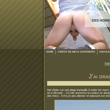
DES HOMM
HOME
VIDÉOS DE MECS SODOMISÉS
ENCULER
me
J’ai dr
hier j’étais sur une plage tranquille à mater les mecs 
on a discuter …il a vite annoncer la couleur en disant
des mecs . Il m’a un peu allumer en baissant son sho