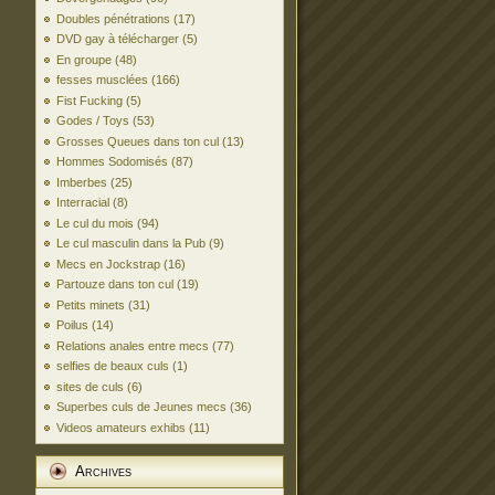
Doubles pénétrations
(17)
DVD gay à télécharger
(5)
En groupe
(48)
fesses musclées
(166)
Fist Fucking
(5)
Godes / Toys
(53)
Grosses Queues dans ton cul
(13)
Hommes Sodomisés
(87)
Imberbes
(25)
Interracial
(8)
Le cul du mois
(94)
Le cul masculin dans la Pub
(9)
Mecs en Jockstrap
(16)
Partouze dans ton cul
(19)
Petits minets
(31)
Poilus
(14)
Relations anales entre mecs
(77)
selfies de beaux culs
(1)
sites de culs
(6)
Superbes culs de Jeunes mecs
(36)
Videos amateurs exhibs
(11)
Archives