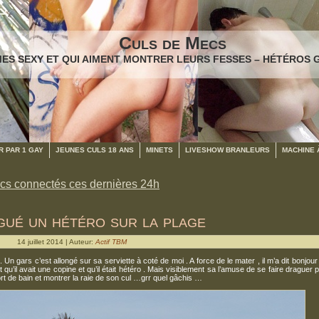
Culs de Mecs
ES SEXY ET QUI AIMENT MONTRER LEURS FESSES – HÉTÉROS 
 PAR 1 GAY
JEUNES CULS 18 ANS
MINETS
LIVESHOW BRANLEURS
MACHINE 
cs connectés ces dernières 24h
agué un hétéro sur la plage
14 juillet 2014 | Auteur:
Actif TBM
. Un gars c’est allongé sur sa serviette à coté de moi . A force de le mater , il m’a dit bonjour
 qu’il avait une copine et qu’il était hétéro . Mais visiblement sa l’amuse de se faire draguer 
rt de bain et montrer la raie de son cul …grr quel gâchis …