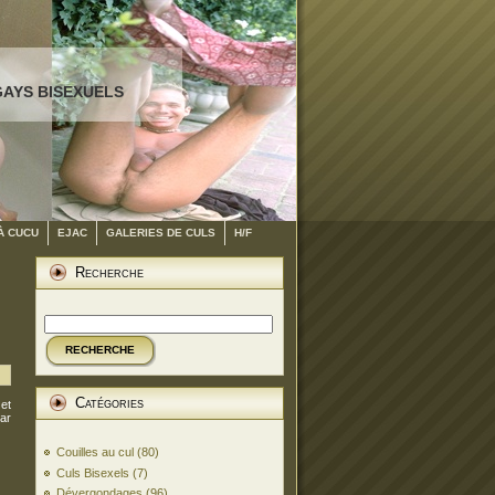
GAYS BISEXUELS
À CUCU
EJAC
GALERIES DE CULS
H/F
Recherche
RECHERCHE
Catégories
 et
par
Couilles au cul
(80)
Culs Bisexels
(7)
Dévergondages
(96)