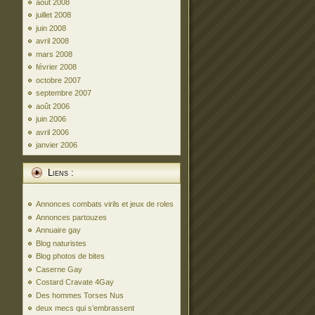
août 2008
juillet 2008
juin 2008
avril 2008
mars 2008
février 2008
octobre 2007
septembre 2007
août 2006
juin 2006
avril 2006
janvier 2006
Liens :
Annonces combats virils et jeux de roles
Annonces partouzes
Annuaire gay
Blog naturistes
Blog photos de bites
Caserne Gay
Costard Cravate 4Gay
Des hommes Torses Nus
deux mecs qui s’embrassent