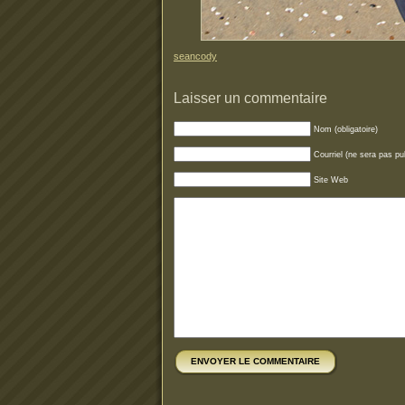
seancody
Laisser un commentaire
Nom (obligatoire)
Courriel (ne sera pas pub
Site Web
ENVOYER LE COMMENTAIRE