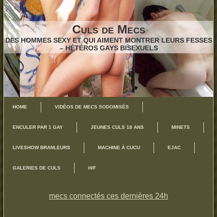
Culs de Mecs
DES HOMMES SEXY ET QUI AIMENT MONTRER LEURS FESSES
– HÉTÉROS GAYS BISEXUELS
HOME
VIDÉOS DE MECS SODOMISÉS
ENCULER PAR 1 GAY
JEUNES CULS 18 ANS
MINETS
LIVESHOW BRANLEURS
MACHINE À CUCU
EJAC
GALERIES DE CULS
H/F
mecs connectés ces dernières 24h