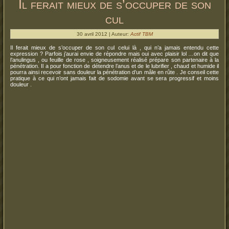
Il ferait mieux de s’occuper de son
cul
30 avril 2012 | Auteur:
Actif TBM
Il ferait mieux de s’occuper de son cul celui là , qui n’a jamais entendu cette
expression ? Parfois j’aurai envie de répondre mais oui avec plaisir lol …on dit que
l’anulingus , ou feuille de rose , soigneusement réalisé prépare son partenaire à la
pénétration. Il a pour fonction de détendre l’anus et de le lubrifier , chaud et humide il
pourra ainsi recevoir sans douleur la pénétration d’un mâle en rûte . Je conseil cette
pratique à ce qui n’ont jamais fait de sodomie avant se sera progressif et moins
douleur .