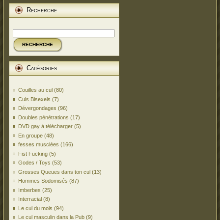
Recherche
RECHERCHE
Catégories
Couilles au cul
(80)
Culs Bisexels
(7)
Dévergondages
(96)
Doubles pénétrations
(17)
DVD gay à télécharger
(5)
En groupe
(48)
fesses musclées
(166)
Fist Fucking
(5)
Godes / Toys
(53)
Grosses Queues dans ton cul
(13)
Hommes Sodomisés
(87)
Imberbes
(25)
Interracial
(8)
Le cul du mois
(94)
Le cul masculin dans la Pub
(9)