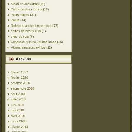
Mecs en Jockstrap
(16)
Partouze dans ton cul
(19)
Petits minets
(31)
Poilus
(14)
Relations anales entre mecs
(77)
selfies de beaux culs
(1)
sites de culs
(6)
Superbes culs de Jeunes mecs
(36)
Videos amateurs exhibs
(11)
Archives
février 2022
février 2020
octobre 2018
septembre 2018
août 2018
juillet 2018
juin 2018
mai 2018
avril 2018
mars 2018
février 2018