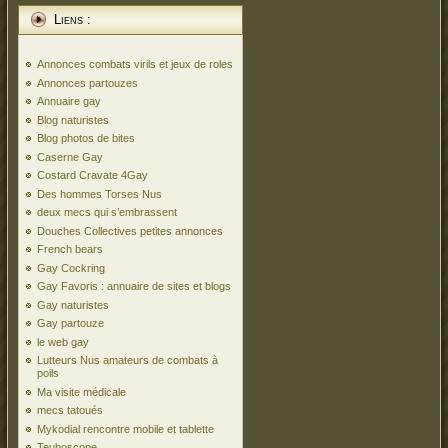
Liens :
Annonces combats virils et jeux de roles
Annonces partouzes
Annuaire gay
Blog naturistes
Blog photos de bites
Caserne Gay
Costard Cravate 4Gay
Des hommes Torses Nus
deux mecs qui s’embrassent
Douches Collectives petites annonces
French bears
Gay Cockring
Gay Favoris : annuaire de sites et blogs
Gay naturistes
Gay partouze
le web gay
Lutteurs Nus amateurs de combats à
poils
Ma visite médicale
mecs tatoués
Mykodial rencontre mobile et tablette
Teuboscope