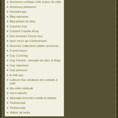
Annonces combats virils et jeux de roles
Annonces partouzes
Annuaire gay
Blog naturistes
Blog photos de bites
Caserne Gay
Costard Cravate 4Gay
Des hommes Torses Nus
deux mecs qui s’embrassent
Douches Collectives petites annonces
French bears
Gay Cockring
Gay Favoris : annuaire de sites et blogs
Gay naturistes
Gay partouze
le web gay
Lutteurs Nus amateurs de combats à
poils
Ma visite médicale
mecs tatoués
Mykodial rencontre mobile et tablette
Teuboscope
Teuboscope
Vidéos de teubs