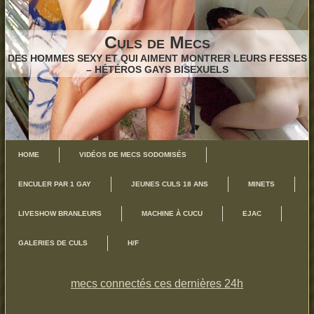
Culs de Mecs
DES HOMMES SEXY ET QUI AIMENT MONTRER LEURS FESSES
– HÉTÉROS GAYS BISEXUELS
HOME
VIDÉOS DE MECS SODOMISÉS
ENCULER PAR 1 GAY
JEUNES CULS 18 ANS
MINETS
LIVESHOW BRANLEURS
MACHINE À CUCU
EJAC
GALERIES DE CULS
H/F
mecs connectés ces dernières 24h