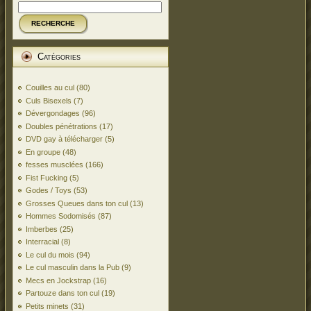
RECHERCHE
Catégories
Couilles au cul
(80)
Culs Bisexels
(7)
Dévergondages
(96)
Doubles pénétrations
(17)
DVD gay à télécharger
(5)
En groupe
(48)
fesses musclées
(166)
Fist Fucking
(5)
Godes / Toys
(53)
Grosses Queues dans ton cul
(13)
Hommes Sodomisés
(87)
Imberbes
(25)
Interracial
(8)
Le cul du mois
(94)
Le cul masculin dans la Pub
(9)
Mecs en Jockstrap
(16)
Partouze dans ton cul
(19)
Petits minets
(31)