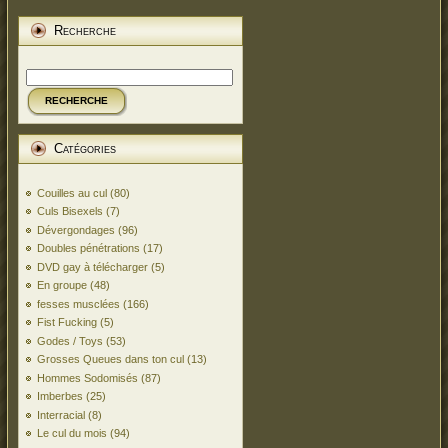
Recherche
RECHERCHE
Catégories
Couilles au cul
(80)
Culs Bisexels
(7)
Dévergondages
(96)
Doubles pénétrations
(17)
DVD gay à télécharger
(5)
En groupe
(48)
fesses musclées
(166)
Fist Fucking
(5)
Godes / Toys
(53)
Grosses Queues dans ton cul
(13)
Hommes Sodomisés
(87)
Imberbes
(25)
Interracial
(8)
Le cul du mois
(94)