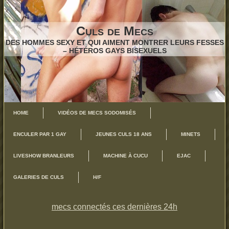
Culs de Mecs
DES HOMMES SEXY ET QUI AIMENT MONTRER LEURS FESSES
– HÉTÉROS GAYS BISEXUELS
HOME
VIDÉOS DE MECS SODOMISÉS
ENCULER PAR 1 GAY
JEUNES CULS 18 ANS
MINETS
LIVESHOW BRANLEURS
MACHINE À CUCU
EJAC
GALERIES DE CULS
H/F
mecs connectés ces dernières 24h