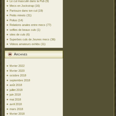
Le cul masculin dans la Pub
(9)
Mecs en Jockstrap
(16)
Partouze dans ton cul
(19)
Petits minets
(31)
Poilus
(14)
Relations anales entre mecs
(77)
selfies de beaux culs
(1)
sites de culs
(6)
Superbes culs de Jeunes mecs
(36)
Videos amateurs exhibs
(11)
Archives
février 2022
février 2020
octobre 2018
septembre 2018
août 2018
juillet 2018
juin 2018
mai 2018
avril 2018
mars 2018
février 2018