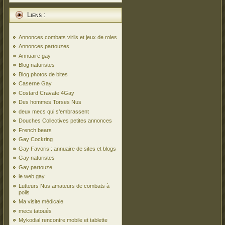
Liens :
Annonces combats virils et jeux de roles
Annonces partouzes
Annuaire gay
Blog naturistes
Blog photos de bites
Caserne Gay
Costard Cravate 4Gay
Des hommes Torses Nus
deux mecs qui s’embrassent
Douches Collectives petites annonces
French bears
Gay Cockring
Gay Favoris : annuaire de sites et blogs
Gay naturistes
Gay partouze
le web gay
Lutteurs Nus amateurs de combats à
poils
Ma visite médicale
mecs tatoués
Mykodial rencontre mobile et tablette