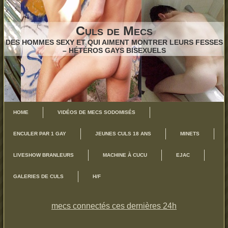
Culs de Mecs
DES HOMMES SEXY ET QUI AIMENT MONTRER LEURS FESSES
– HÉTÉROS GAYS BISEXUELS
HOME
VIDÉOS DE MECS SODOMISÉS
ENCULER PAR 1 GAY
JEUNES CULS 18 ANS
MINETS
LIVESHOW BRANLEURS
MACHINE À CUCU
EJAC
GALERIES DE CULS
H/F
mecs connectés ces dernières 24h