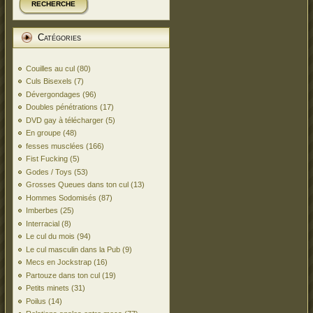
RECHERCHE
Catégories
Couilles au cul
(80)
Culs Bisexels
(7)
Dévergondages
(96)
Doubles pénétrations
(17)
DVD gay à télécharger
(5)
En groupe
(48)
fesses musclées
(166)
Fist Fucking
(5)
Godes / Toys
(53)
Grosses Queues dans ton cul
(13)
Hommes Sodomisés
(87)
Imberbes
(25)
Interracial
(8)
Le cul du mois
(94)
Le cul masculin dans la Pub
(9)
Mecs en Jockstrap
(16)
Partouze dans ton cul
(19)
Petits minets
(31)
Poilus
(14)