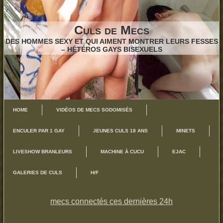
Culs de Mecs
DES HOMMES SEXY ET QUI AIMENT MONTRER LEURS FESSES
– HÉTÉROS GAYS BISEXUELS
HOME
VIDÉOS DE MECS SODOMISÉS
ENCULER PAR 1 GAY
JEUNES CULS 18 ANS
MINETS
LIVESHOW BRANLEURS
MACHINE À CUCU
EJAC
GALERIES DE CULS
H/F
mecs connectés ces dernières 24h