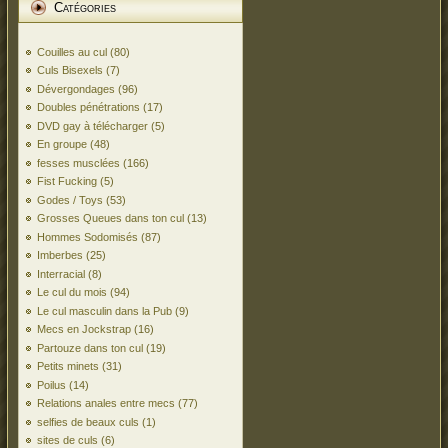
Catégories
Couilles au cul
(80)
Culs Bisexels
(7)
Dévergondages
(96)
Doubles pénétrations
(17)
DVD gay à télécharger
(5)
En groupe
(48)
fesses musclées
(166)
Fist Fucking
(5)
Godes / Toys
(53)
Grosses Queues dans ton cul
(13)
Hommes Sodomisés
(87)
Imberbes
(25)
Interracial
(8)
Le cul du mois
(94)
Le cul masculin dans la Pub
(9)
Mecs en Jockstrap
(16)
Partouze dans ton cul
(19)
Petits minets
(31)
Poilus
(14)
Relations anales entre mecs
(77)
selfies de beaux culs
(1)
sites de culs
(6)