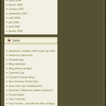
mars 2008
février 2008
octobre 2007
septembre 2007
août 2006
juin 2006
avril 2006
janvier 2006
Liens :
Annonces combats virils et jeux de roles
Annonces partouzes
Annuaire gay
Blog naturistes
Blog photos de bites
Caserne Gay
Costard Cravate 4Gay
Des hommes Torses Nus
deux mecs qui s’embrassent
Douches Collectives petites annonces
French bears
Gay Cockring
Gay Favoris : annuaire de sites et blogs