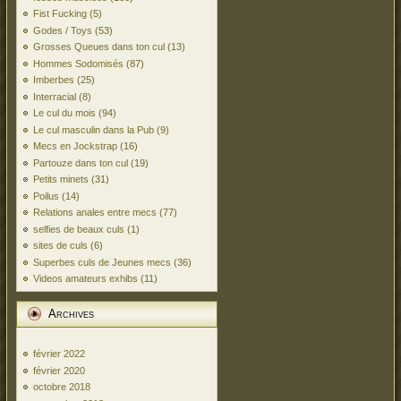
Fist Fucking
(5)
Godes / Toys
(53)
Grosses Queues dans ton cul
(13)
Hommes Sodomisés
(87)
Imberbes
(25)
Interracial
(8)
Le cul du mois
(94)
Le cul masculin dans la Pub
(9)
Mecs en Jockstrap
(16)
Partouze dans ton cul
(19)
Petits minets
(31)
Poilus
(14)
Relations anales entre mecs
(77)
selfies de beaux culs
(1)
sites de culs
(6)
Superbes culs de Jeunes mecs
(36)
Videos amateurs exhibs
(11)
Archives
février 2022
février 2020
octobre 2018