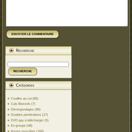
ENVOYER LE COMMENTAIRE
Recherche
RECHERCHE
Catégories
Couilles au cul
(80)
Culs Bisexels
(7)
Dévergondages
(96)
Doubles pénétrations
(17)
DVD gay à télécharger
(5)
En groupe
(48)
fesses musclées
(166)