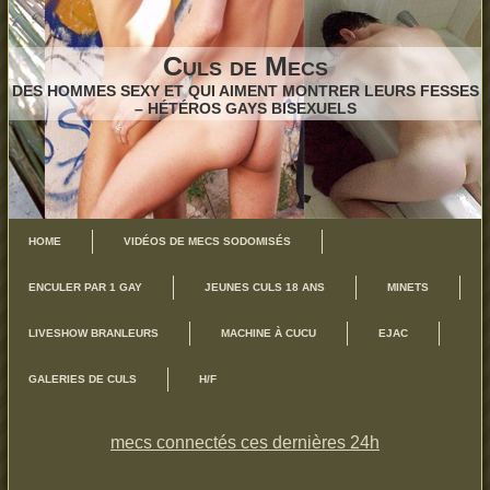
Culs de Mecs
DES HOMMES SEXY ET QUI AIMENT MONTRER LEURS FESSES
– HÉTÉROS GAYS BISEXUELS
HOME
VIDÉOS DE MECS SODOMISÉS
ENCULER PAR 1 GAY
JEUNES CULS 18 ANS
MINETS
LIVESHOW BRANLEURS
MACHINE À CUCU
EJAC
GALERIES DE CULS
H/F
mecs connectés ces dernières 24h