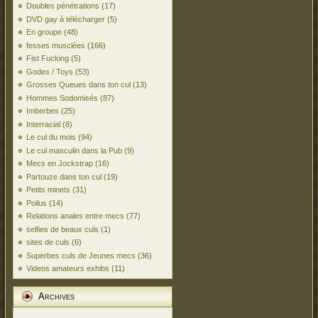
Doubles pénétrations
(17)
DVD gay à télécharger
(5)
En groupe
(48)
fesses musclées
(166)
Fist Fucking
(5)
Godes / Toys
(53)
Grosses Queues dans ton cul
(13)
Hommes Sodomisés
(87)
Imberbes
(25)
Interracial
(8)
Le cul du mois
(94)
Le cul masculin dans la Pub
(9)
Mecs en Jockstrap
(16)
Partouze dans ton cul
(19)
Petits minets
(31)
Poilus
(14)
Relations anales entre mecs
(77)
selfies de beaux culs
(1)
sites de culs
(6)
Superbes culs de Jeunes mecs
(36)
Videos amateurs exhibs
(11)
Archives