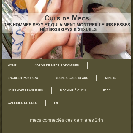
Culs de Mecs
DES HOMMES SEXY ET QUI AIMENT MONTRER LEURS FESSES
– HÉTÉROS GAYS BISEXUELS
HOME
VIDÉOS DE MECS SODOMISÉS
ENCULER PAR 1 GAY
JEUNES CULS 18 ANS
MINETS
LIVESHOW BRANLEURS
MACHINE À CUCU
EJAC
GALERIES DE CULS
H/F
mecs connectés ces dernières 24h