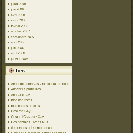
juillet 2008
juin 2008
avril 2008
mars 2008
février 2008
octobre 2007
septembre 2007
août 2006
juin 2006
avril 2006
janvier 2006
Liens :
Annonces combats virils et jeux de roles
Annonces partouzes
Annuaire gay
Blog naturistes
Blog photos de bites
Caserne Gay
Costard Cravate 4Gay
Des hommes Torses Nus
deux mecs qui s’embrassent