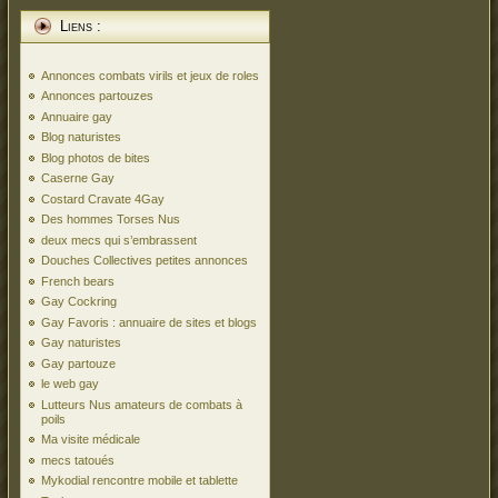
Liens :
Annonces combats virils et jeux de roles
Annonces partouzes
Annuaire gay
Blog naturistes
Blog photos de bites
Caserne Gay
Costard Cravate 4Gay
Des hommes Torses Nus
deux mecs qui s’embrassent
Douches Collectives petites annonces
French bears
Gay Cockring
Gay Favoris : annuaire de sites et blogs
Gay naturistes
Gay partouze
le web gay
Lutteurs Nus amateurs de combats à
poils
Ma visite médicale
mecs tatoués
Mykodial rencontre mobile et tablette