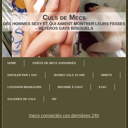
Culs de Mecs
DES HOMMES SEXY ET QUI AIMENT MONTRER LEURS FESSES
– HÉTÉROS GAYS BISEXUELS
HOME
VIDÉOS DE MECS SODOMISÉS
ENCULER PAR 1 GAY
JEUNES CULS 18 ANS
MINETS
LIVESHOW BRANLEURS
MACHINE À CUCU
EJAC
GALERIES DE CULS
H/F
mecs connectés ces dernières 24h