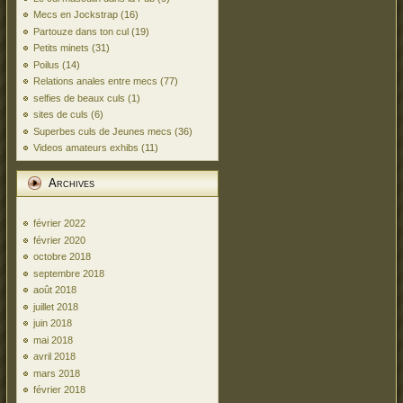
Mecs en Jockstrap
(16)
Partouze dans ton cul
(19)
Petits minets
(31)
Poilus
(14)
Relations anales entre mecs
(77)
selfies de beaux culs
(1)
sites de culs
(6)
Superbes culs de Jeunes mecs
(36)
Videos amateurs exhibs
(11)
Archives
février 2022
février 2020
octobre 2018
septembre 2018
août 2018
juillet 2018
juin 2018
mai 2018
avril 2018
mars 2018
février 2018