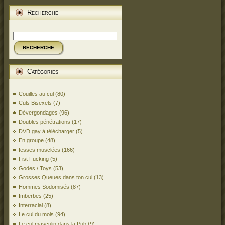
Recherche
RECHERCHE
Catégories
Couilles au cul
(80)
Culs Bisexels
(7)
Dévergondages
(96)
Doubles pénétrations
(17)
DVD gay à télécharger
(5)
En groupe
(48)
fesses musclées
(166)
Fist Fucking
(5)
Godes / Toys
(53)
Grosses Queues dans ton cul
(13)
Hommes Sodomisés
(87)
Imberbes
(25)
Interracial
(8)
Le cul du mois
(94)
Le cul masculin dans la Pub
(9)