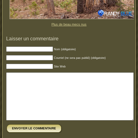
Plus de beau mecs nus
Laisser un commentaire
Nom (obligatoire)
Courriel (ne sera pas publié) (obligatoire)
Site Web
ENVOYER LE COMMENTAIRE