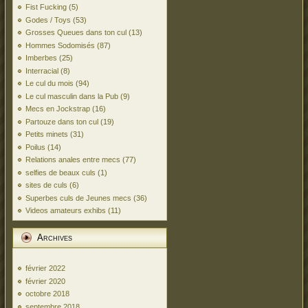
Fist Fucking
(5)
Godes / Toys
(53)
Grosses Queues dans ton cul
(13)
Hommes Sodomisés
(87)
Imberbes
(25)
Interracial
(8)
Le cul du mois
(94)
Le cul masculin dans la Pub
(9)
Mecs en Jockstrap
(16)
Partouze dans ton cul
(19)
Petits minets
(31)
Poilus
(14)
Relations anales entre mecs
(77)
selfies de beaux culs
(1)
sites de culs
(6)
Superbes culs de Jeunes mecs
(36)
Videos amateurs exhibs
(11)
Archives
février 2022
février 2020
octobre 2018
septembre 2018