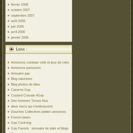
février 2008
octobre 2007
septembre 2007
août 2006
juin 2006
avril 2006
janvier 2006
Liens :
Annonces combats virils et jeux de roles
Annonces partouzes
Annuaire gay
Blog naturistes
Blog photos de bites
Caserne Gay
Costard Cravate 4Gay
Des hommes Torses Nus
deux mecs qui s’embrassent
Douches Collectives petites annonces
French bears
Gay Cockring
Gay Favoris : annuaire de sites et blogs