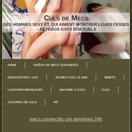
Culs de Mecs
DES HOMMES SEXY ET QUI AIMENT MONTRER LEURS FESSES
– HÉTÉROS GAYS BISEXUELS
HOME
VIDÉOS DE MECS SODOMISÉS
ENCULER PAR 1 GAY
JEUNES CULS 18 ANS
MINETS
LIVESHOW BRANLEURS
MACHINE À CUCU
EJAC
GALERIES DE CULS
H/F
mecs connectés ces dernières 24h