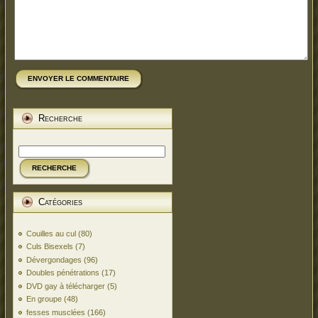
ENVOYER LE COMMENTAIRE
Recherche
RECHERCHE
Catégories
Couilles au cul
(80)
Culs Bisexels
(7)
Dévergondages
(96)
Doubles pénétrations
(17)
DVD gay à télécharger
(5)
En groupe
(48)
fesses musclées
(166)