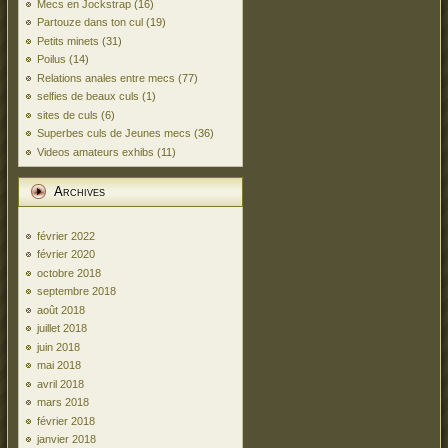
Mecs en Jockstrap
(16)
Partouze dans ton cul
(19)
Petits minets
(31)
Poilus
(14)
Relations anales entre mecs
(77)
selfies de beaux culs
(1)
sites de culs
(6)
Superbes culs de Jeunes mecs
(36)
Videos amateurs exhibs
(11)
Archives
février 2022
février 2020
octobre 2018
septembre 2018
août 2018
juillet 2018
juin 2018
mai 2018
avril 2018
mars 2018
février 2018
janvier 2018