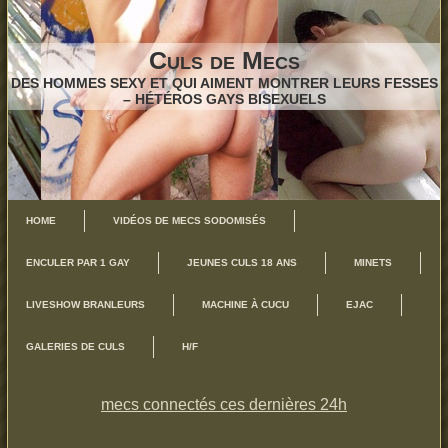
Culs de Mecs
DES HOMMES SEXY ET QUI AIMENT MONTRER LEURS FESSES
– HÉTÉROS GAYS BISEXUELS
HOME
VIDÉOS DE MECS SODOMISÉS
ENCULER PAR 1 GAY
JEUNES CULS 18 ANS
MINETS
LIVESHOW BRANLEURS
MACHINE À CUCU
EJAC
GALERIES DE CULS
H/F
mecs connectés ces dernières 24h