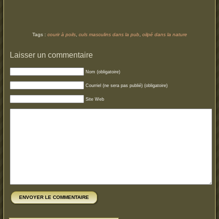
Tags :
courir à poils
,
culs masculins dans la pub
,
oilpé dans la nature
Laisser un commentaire
Nom (obligatoire)
Courriel (ne sera pas publié) (obligatoire)
Site Web
ENVOYER LE COMMENTAIRE