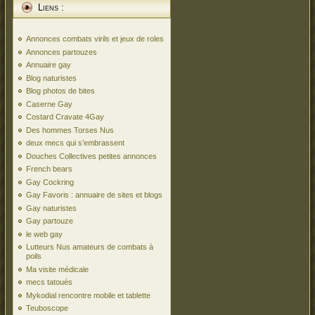
Liens :
Annonces combats virils et jeux de roles
Annonces partouzes
Annuaire gay
Blog naturistes
Blog photos de bites
Caserne Gay
Costard Cravate 4Gay
Des hommes Torses Nus
deux mecs qui s’embrassent
Douches Collectives petites annonces
French bears
Gay Cockring
Gay Favoris : annuaire de sites et blogs
Gay naturistes
Gay partouze
le web gay
Lutteurs Nus amateurs de combats à
poils
Ma visite médicale
mecs tatoués
Mykodial rencontre mobile et tablette
Teuboscope