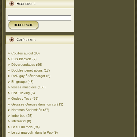
Recherche
RECHERCHE
Catégories
Couilles au cul
(80)
Culs Bisexels
(7)
Dévergondages
(96)
Doubles pénétrations
(17)
DVD gay à télécharger
(5)
En groupe
(48)
fesses musclées
(166)
Fist Fucking
(5)
Godes / Toys
(53)
Grosses Queues dans ton cul
(13)
Hommes Sodomisés
(87)
Imberbes
(25)
Interracial
(8)
Le cul du mois
(94)
Le cul masculin dans la Pub
(9)