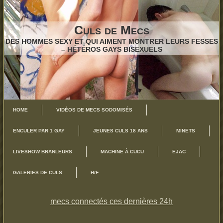
Culs de Mecs
DES HOMMES SEXY ET QUI AIMENT MONTRER LEURS FESSES
– HÉTÉROS GAYS BISEXUELS
HOME
VIDÉOS DE MECS SODOMISÉS
ENCULER PAR 1 GAY
JEUNES CULS 18 ANS
MINETS
LIVESHOW BRANLEURS
MACHINE À CUCU
EJAC
GALERIES DE CULS
H/F
mecs connectés ces dernières 24h