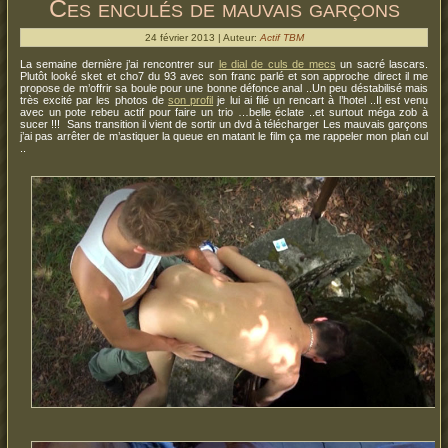
Ces enculés de mauvais garçons
24 février 2013 | Auteur:
Actif TBM
La semaine dernière j’ai rencontrer sur
le dial de culs de mecs
un sacré lascars.
Plutôt looké sket et cho7 du 93 avec son franc parlé et son approche direct il me
propose de m’offrir sa boule pour une bonne défonce anal ..Un peu déstabilisé mais
très excité par les photos de
son profil
je lui ai filé un rencart à l’hotel ..Il est venu
avec un pote rebeu actif pour faire un trio …belle éclate ..et surtout méga zob à
sucer !!! Sans transition il vient de sortir un dvd à télécharger Les mauvais garçons
j’ai pas arrêter de m’astiquer la queue en matant le film ça me rappeler mon plan cul
..