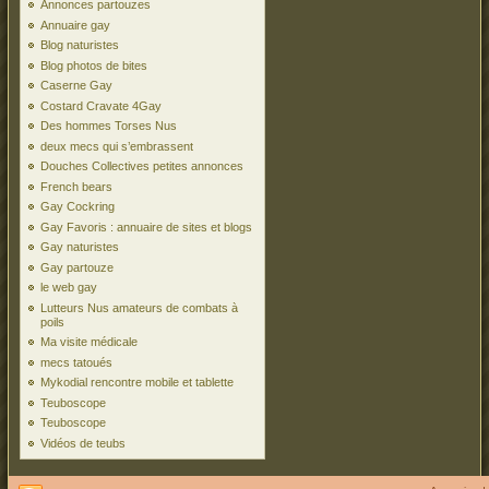
Annonces partouzes
Annuaire gay
Blog naturistes
Blog photos de bites
Caserne Gay
Costard Cravate 4Gay
Des hommes Torses Nus
deux mecs qui s’embrassent
Douches Collectives petites annonces
French bears
Gay Cockring
Gay Favoris : annuaire de sites et blogs
Gay naturistes
Gay partouze
le web gay
Lutteurs Nus amateurs de combats à
poils
Ma visite médicale
mecs tatoués
Mykodial rencontre mobile et tablette
Teuboscope
Teuboscope
Vidéos de teubs