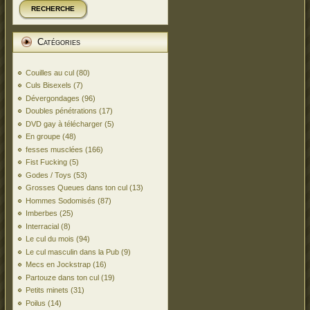
RECHERCHE
Catégories
Couilles au cul
(80)
Culs Bisexels
(7)
Dévergondages
(96)
Doubles pénétrations
(17)
DVD gay à télécharger
(5)
En groupe
(48)
fesses musclées
(166)
Fist Fucking
(5)
Godes / Toys
(53)
Grosses Queues dans ton cul
(13)
Hommes Sodomisés
(87)
Imberbes
(25)
Interracial
(8)
Le cul du mois
(94)
Le cul masculin dans la Pub
(9)
Mecs en Jockstrap
(16)
Partouze dans ton cul
(19)
Petits minets
(31)
Poilus
(14)