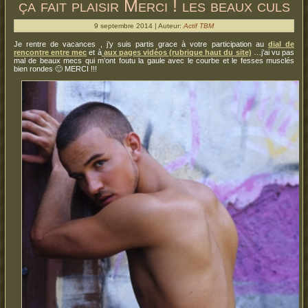
ça fait plaisir Merci ! les beaux culs
9 septembre 2014 | Auteur:
Actif TBM
Je rentre de vacances , j’y suis partis grace à votre participation au
dial de
rencontre entre mec
et à
aux pages vidéos (rubrique haut du site)
…j’ai vu pas
mal de beaux mecs qui m’ont foutu la gaule avec le courbe et le fesses musclés
bien rondes 🙂 MERCI !!!