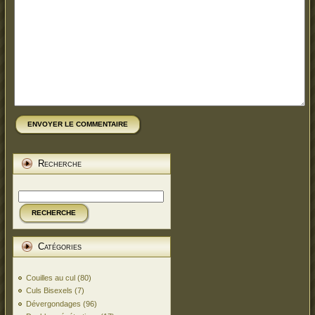
ENVOYER LE COMMENTAIRE
Recherche
RECHERCHE
Catégories
Couilles au cul
(80)
Culs Bisexels
(7)
Dévergondages
(96)