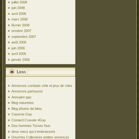
juillet 2008
juin 2008
avril 2008
mars 2008
février 2008
octobre 2007
septembre 2007
août 2006
juin 2006
avril 2006
janvier 2006
Liens :
Annonces combats virils et jeux de roles
Annonces partouzes
Annuaire gay
Blog naturistes
Blog photos de bites
Caserne Gay
Costard Cravate 4Gay
Des hommes Torses Nus
deux mecs qui s’embrassent
Douches Collectives petites annonces