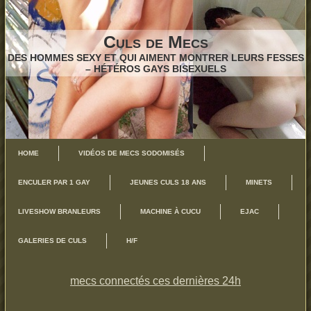
Culs de Mecs
DES HOMMES SEXY ET QUI AIMENT MONTRER LEURS FESSES
– HÉTÉROS GAYS BISEXUELS
HOME
VIDÉOS DE MECS SODOMISÉS
ENCULER PAR 1 GAY
JEUNES CULS 18 ANS
MINETS
LIVESHOW BRANLEURS
MACHINE À CUCU
EJAC
GALERIES DE CULS
H/F
mecs connectés ces dernières 24h