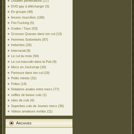
Doubles pénétrations
(17)
DVD gay à télécharger
(5)
En groupe
(48)
fesses musclées
(166)
Fist Fucking
(5)
Godes / Toys
(53)
Grosses Queues dans ton cul
(13)
Hommes Sodomisés
(87)
Imberbes
(25)
Interracial
(8)
Le cul du mois
(94)
Le cul masculin dans la Pub
(9)
Mecs en Jockstrap
(16)
Partouze dans ton cul
(19)
Petits minets
(31)
Poilus
(14)
Relations anales entre mecs
(77)
selfies de beaux culs
(1)
sites de culs
(6)
Superbes culs de Jeunes mecs
(36)
Videos amateurs exhibs
(11)
Archives