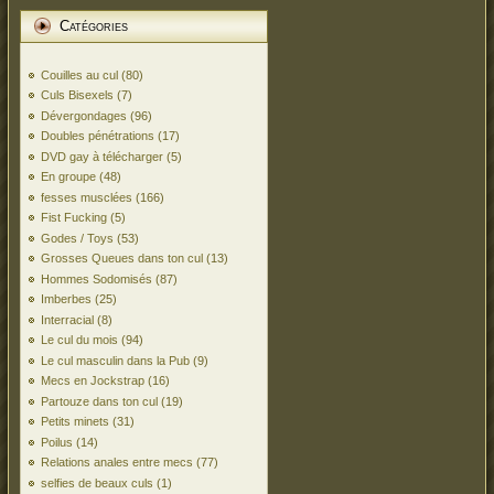
Catégories
Couilles au cul
(80)
Culs Bisexels
(7)
Dévergondages
(96)
Doubles pénétrations
(17)
DVD gay à télécharger
(5)
En groupe
(48)
fesses musclées
(166)
Fist Fucking
(5)
Godes / Toys
(53)
Grosses Queues dans ton cul
(13)
Hommes Sodomisés
(87)
Imberbes
(25)
Interracial
(8)
Le cul du mois
(94)
Le cul masculin dans la Pub
(9)
Mecs en Jockstrap
(16)
Partouze dans ton cul
(19)
Petits minets
(31)
Poilus
(14)
Relations anales entre mecs
(77)
selfies de beaux culs
(1)