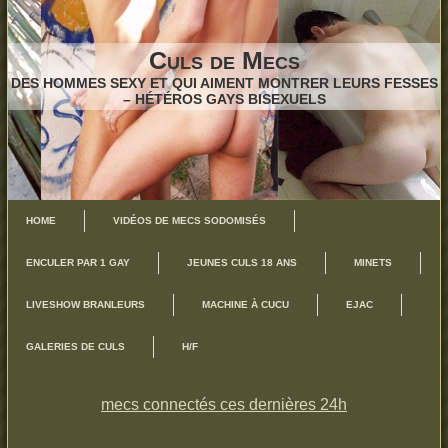
Culs de Mecs
DES HOMMES SEXY ET QUI AIMENT MONTRER LEURS FESSES
– HÉTÉROS GAYS BISEXUELS
HOME
VIDÉOS DE MECS SODOMISÉS
ENCULER PAR 1 GAY
JEUNES CULS 18 ANS
MINETS
LIVESHOW BRANLEURS
MACHINE À CUCU
EJAC
GALERIES DE CULS
H/F
mecs connectés ces dernières 24h