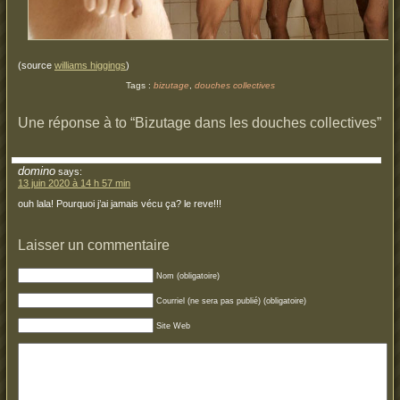
(source
williams higgings
)
Tags :
bizutage
,
douches collectives
Une réponse à to “Bizutage dans les douches collectives”
domino
says:
13 juin 2020 à 14 h 57 min
ouh lala! Pourquoi j’ai jamais vécu ça? le reve!!!
Laisser un commentaire
Nom (obligatoire)
Courriel (ne sera pas publié) (obligatoire)
Site Web