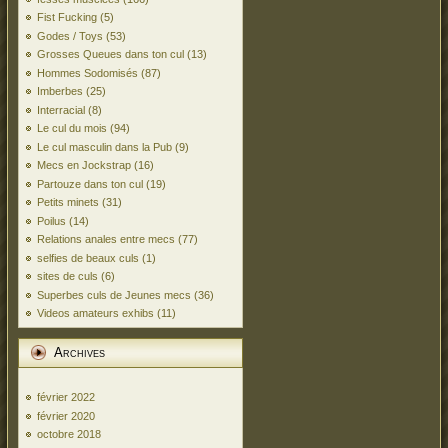
Fist Fucking
(5)
Godes / Toys
(53)
Grosses Queues dans ton cul
(13)
Hommes Sodomisés
(87)
Imberbes
(25)
Interracial
(8)
Le cul du mois
(94)
Le cul masculin dans la Pub
(9)
Mecs en Jockstrap
(16)
Partouze dans ton cul
(19)
Petits minets
(31)
Poilus
(14)
Relations anales entre mecs
(77)
selfies de beaux culs
(1)
sites de culs
(6)
Superbes culs de Jeunes mecs
(36)
Videos amateurs exhibs
(11)
Archives
février 2022
février 2020
octobre 2018