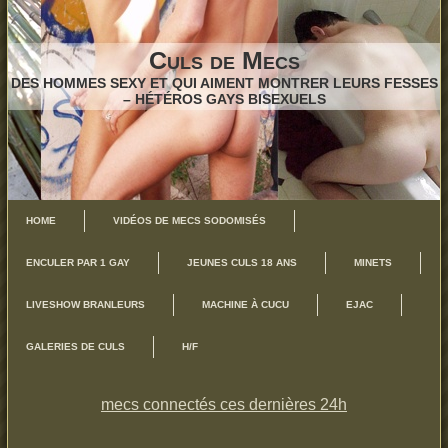
Culs de Mecs
DES HOMMES SEXY ET QUI AIMENT MONTRER LEURS FESSES
– HÉTÉROS GAYS BISEXUELS
HOME
VIDÉOS DE MECS SODOMISÉS
ENCULER PAR 1 GAY
JEUNES CULS 18 ANS
MINETS
LIVESHOW BRANLEURS
MACHINE À CUCU
EJAC
GALERIES DE CULS
H/F
mecs connectés ces dernières 24h