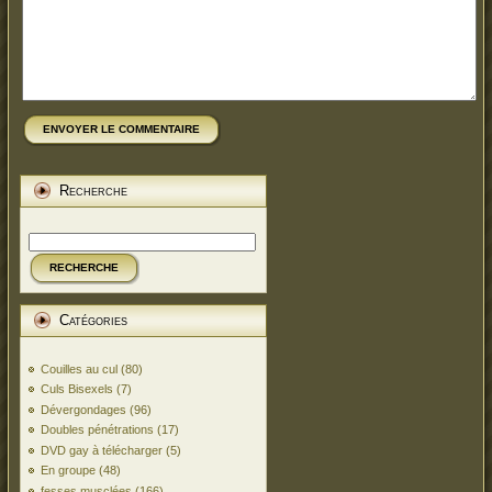
ENVOYER LE COMMENTAIRE
Recherche
RECHERCHE
Catégories
Couilles au cul
(80)
Culs Bisexels
(7)
Dévergondages
(96)
Doubles pénétrations
(17)
DVD gay à télécharger
(5)
En groupe
(48)
fesses musclées
(166)