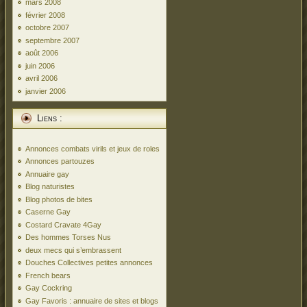
mars 2008
février 2008
octobre 2007
septembre 2007
août 2006
juin 2006
avril 2006
janvier 2006
Liens :
Annonces combats virils et jeux de roles
Annonces partouzes
Annuaire gay
Blog naturistes
Blog photos de bites
Caserne Gay
Costard Cravate 4Gay
Des hommes Torses Nus
deux mecs qui s’embrassent
Douches Collectives petites annonces
French bears
Gay Cockring
Gay Favoris : annuaire de sites et blogs