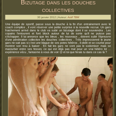
Bizutage dans les douches
collectives
30 janvier 2012 | Auteur:
Actif TBM
Une équipe de sportif, passe sous la douche à la fin d’un entrainement avec le
coach complice , il vont réserver une petite surprise à la nouvelle recrue. Un gars
fraichement arrivé dans le club va subir un bizutage dont il se souviendra . Les
copains l’entourent et font block autour de lui de sorte qu’il ne puisse pas
s’échapper. Il lui annonce que les bleus , les nouveaux , doivent subir l’épreuvre
d’une pénétration collective les douches collectives . Très impressionné le jeune
gars ne sait pas si c’est une blague de ses potes hétéros , il obéit et se courbe pour
montrer son trou à baiser . En fait les gars ne vont pas le sodomiser mais se
masturber entre ses fesses ce qui est déjà pas mal pour un vrai hétéro lol …
expérience vécu , fantasme à vous de voir 😉 et toi que ferais tu dans ce cas là ?