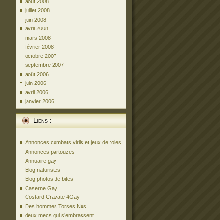
août 2008
juillet 2008
juin 2008
avril 2008
mars 2008
février 2008
octobre 2007
septembre 2007
août 2006
juin 2006
avril 2006
janvier 2006
Liens :
Annonces combats virils et jeux de roles
Annonces partouzes
Annuaire gay
Blog naturistes
Blog photos de bites
Caserne Gay
Costard Cravate 4Gay
Des hommes Torses Nus
deux mecs qui s’embrassent