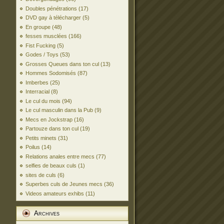
Doubles pénétrations
(17)
DVD gay à télécharger
(5)
En groupe
(48)
fesses musclées
(166)
Fist Fucking
(5)
Godes / Toys
(53)
Grosses Queues dans ton cul
(13)
Hommes Sodomisés
(87)
Imberbes
(25)
Interracial
(8)
Le cul du mois
(94)
Le cul masculin dans la Pub
(9)
Mecs en Jockstrap
(16)
Partouze dans ton cul
(19)
Petits minets
(31)
Poilus
(14)
Relations anales entre mecs
(77)
selfies de beaux culs
(1)
sites de culs
(6)
Superbes culs de Jeunes mecs
(36)
Videos amateurs exhibs
(11)
Archives