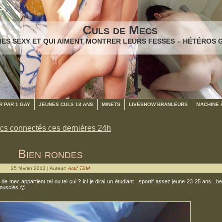
Culs de Mecs
ES SEXY ET QUI AIMENT MONTRER LEURS FESSES – HÉTÉROS 
 PAR 1 GAY
JEUNES CULS 18 ANS
MINETS
LIVESHOW BRANLEURS
MACHINE 
cs connectés ces dernières 24h
Bien rondes
25 février 2013 | Auteur:
Actif TBM
 mec appartient tel ou tel cul ? ici je dirai un étudiant , sportif assez jeune 23 25 ans ..be
 musclés 🙂