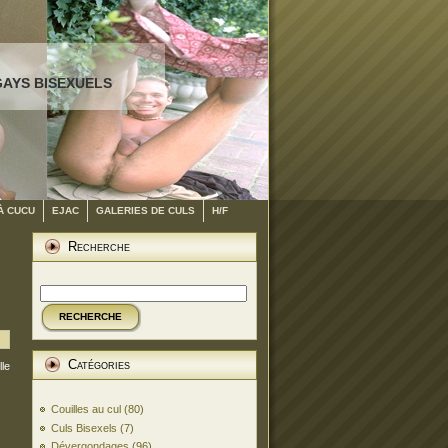
GAYS BISEXUELS
À CUCU
EJAC
GALERIES DE CULS
H/F
Recherche
RECHERCHE
Catégories
lle
Couilles au cul
(80)
Culs Bisexels
(7)
Dévergondages
(96)