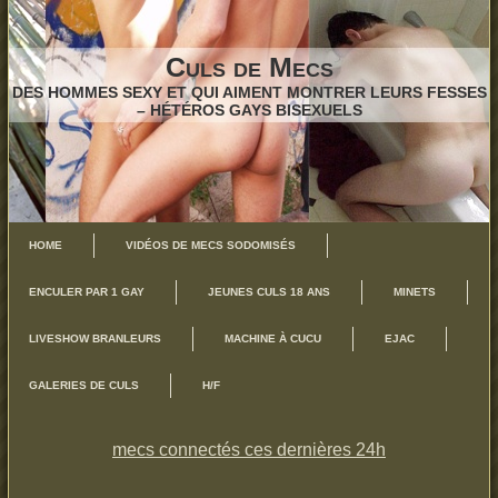
Culs de Mecs
DES HOMMES SEXY ET QUI AIMENT MONTRER LEURS FESSES
– HÉTÉROS GAYS BISEXUELS
HOME
VIDÉOS DE MECS SODOMISÉS
ENCULER PAR 1 GAY
JEUNES CULS 18 ANS
MINETS
LIVESHOW BRANLEURS
MACHINE À CUCU
EJAC
GALERIES DE CULS
H/F
mecs connectés ces dernières 24h