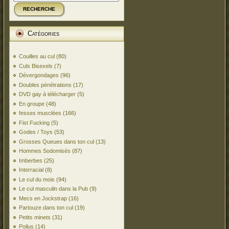
RECHERCHE
Catégories
Couilles au cul
(80)
Culs Bisexels
(7)
Dévergondages
(96)
Doubles pénétrations
(17)
DVD gay à télécharger
(5)
En groupe
(48)
fesses musclées
(166)
Fist Fucking
(5)
Godes / Toys
(53)
Grosses Queues dans ton cul
(13)
Hommes Sodomisés
(87)
Imberbes
(25)
Interracial
(8)
Le cul du mois
(94)
Le cul masculin dans la Pub
(9)
Mecs en Jockstrap
(16)
Partouze dans ton cul
(19)
Petits minets
(31)
Poilus
(14)