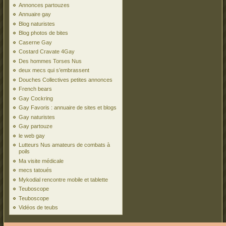
Annonces partouzes
Annuaire gay
Blog naturistes
Blog photos de bites
Caserne Gay
Costard Cravate 4Gay
Des hommes Torses Nus
deux mecs qui s’embrassent
Douches Collectives petites annonces
French bears
Gay Cockring
Gay Favoris : annuaire de sites et blogs
Gay naturistes
Gay partouze
le web gay
Lutteurs Nus amateurs de combats à
poils
Ma visite médicale
mecs tatoués
Mykodial rencontre mobile et tablette
Teuboscope
Teuboscope
Vidéos de teubs