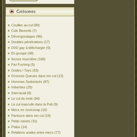
Catégories
Couilles au cul
(80)
Culs Bisexels
(7)
Dévergondages
(96)
Doubles pénétrations
(17)
DVD gay à télécharger
(5)
En groupe
(48)
fesses musclées
(166)
Fist Fucking
(5)
Godes / Toys
(53)
Grosses Queues dans ton cul
(13)
Hommes Sodomisés
(87)
Imberbes
(25)
Interracial
(8)
Le cul du mois
(94)
Le cul masculin dans la Pub
(9)
Mecs en Jockstrap
(16)
Partouze dans ton cul
(19)
Petits minets
(31)
Poilus
(14)
Relations anales entre mecs
(77)