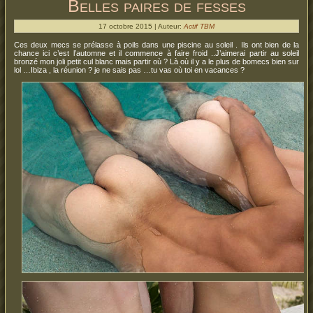
Belles paires de fesses
17 octobre 2015 | Auteur:
Actif TBM
Ces deux mecs se prélasse à poils dans une piscine au soleil . Ils ont bien de la
chance ici c’est l’automne et il commence à faire froid ..J’aimerai partir au soleil
bronzé mon joli petit cul blanc mais partir où ? Là où il y a le plus de bomecs bien sur
lol …Ibiza , la réunion ? je ne sais pas …tu vas où toi en vacances ?