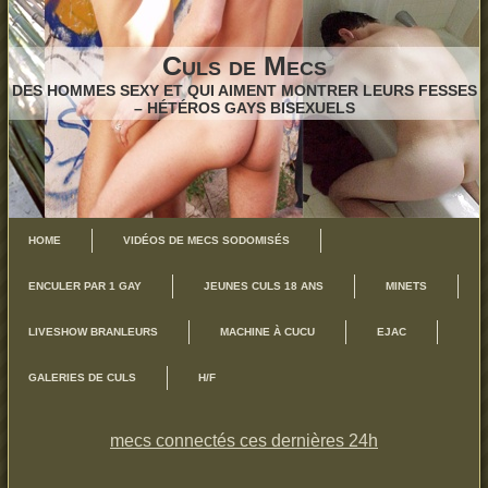
Culs de Mecs
DES HOMMES SEXY ET QUI AIMENT MONTRER LEURS FESSES
– HÉTÉROS GAYS BISEXUELS
HOME
VIDÉOS DE MECS SODOMISÉS
ENCULER PAR 1 GAY
JEUNES CULS 18 ANS
MINETS
LIVESHOW BRANLEURS
MACHINE À CUCU
EJAC
GALERIES DE CULS
H/F
mecs connectés ces dernières 24h