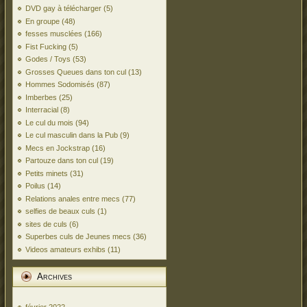
DVD gay à télécharger
(5)
En groupe
(48)
fesses musclées
(166)
Fist Fucking
(5)
Godes / Toys
(53)
Grosses Queues dans ton cul
(13)
Hommes Sodomisés
(87)
Imberbes
(25)
Interracial
(8)
Le cul du mois
(94)
Le cul masculin dans la Pub
(9)
Mecs en Jockstrap
(16)
Partouze dans ton cul
(19)
Petits minets
(31)
Poilus
(14)
Relations anales entre mecs
(77)
selfies de beaux culs
(1)
sites de culs
(6)
Superbes culs de Jeunes mecs
(36)
Videos amateurs exhibs
(11)
Archives
février 2022