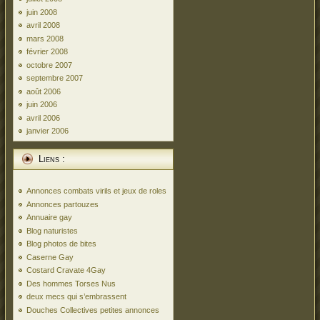
juin 2008
avril 2008
mars 2008
février 2008
octobre 2007
septembre 2007
août 2006
juin 2006
avril 2006
janvier 2006
Liens :
Annonces combats virils et jeux de roles
Annonces partouzes
Annuaire gay
Blog naturistes
Blog photos de bites
Caserne Gay
Costard Cravate 4Gay
Des hommes Torses Nus
deux mecs qui s’embrassent
Douches Collectives petites annonces