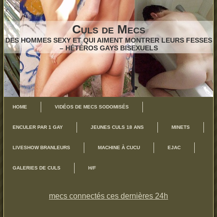
Culs de Mecs
DES HOMMES SEXY ET QUI AIMENT MONTRER LEURS FESSES
– HÉTÉROS GAYS BISEXUELS
HOME
VIDÉOS DE MECS SODOMISÉS
ENCULER PAR 1 GAY
JEUNES CULS 18 ANS
MINETS
LIVESHOW BRANLEURS
MACHINE À CUCU
EJAC
GALERIES DE CULS
H/F
mecs connectés ces dernières 24h