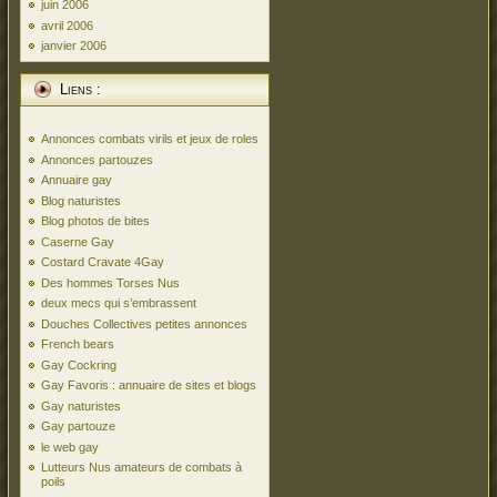
juin 2006
avril 2006
janvier 2006
Liens :
Annonces combats virils et jeux de roles
Annonces partouzes
Annuaire gay
Blog naturistes
Blog photos de bites
Caserne Gay
Costard Cravate 4Gay
Des hommes Torses Nus
deux mecs qui s’embrassent
Douches Collectives petites annonces
French bears
Gay Cockring
Gay Favoris : annuaire de sites et blogs
Gay naturistes
Gay partouze
le web gay
Lutteurs Nus amateurs de combats à
poils