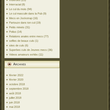
Interracial
(8)
Le cul du mois
(94)
Le cul masculin dans la Pub
(9)
Mecs en Jockstrap
(16)
Partouze dans ton cul
(19)
Petits minets
(31)
Poilus
(14)
Relations anales entre mecs
(77)
selfies de beaux culs
(1)
sites de culs
(6)
Superbes culs de Jeunes mecs
(36)
Videos amateurs exhibs
(11)
Archives
février 2022
février 2020
octobre 2018
septembre 2018
août 2018
juillet 2018
juin 2018
mai 2018