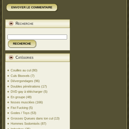
ENVOYER LE COMMENTAIRE
Recherche
RECHERCHE
Catégories
Couilles au cul
(80)
Culs Bisexels
(7)
Dévergondages
(96)
Doubles pénétrations
(17)
DVD gay à télécharger
(5)
En groupe
(48)
fesses musclées
(166)
Fist Fucking
(5)
Godes / Toys
(53)
Grosses Queues dans ton cul
(13)
Hommes Sodomisés
(87)
Imberbes
(25)