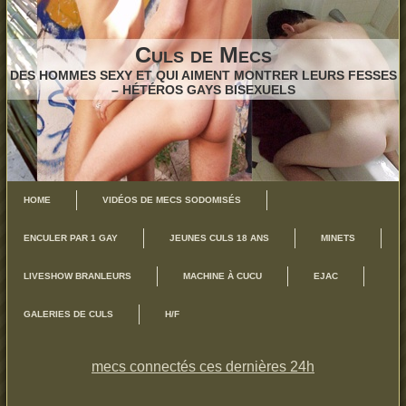
Culs de Mecs
DES HOMMES SEXY ET QUI AIMENT MONTRER LEURS FESSES
– HÉTÉROS GAYS BISEXUELS
HOME
VIDÉOS DE MECS SODOMISÉS
ENCULER PAR 1 GAY
JEUNES CULS 18 ANS
MINETS
LIVESHOW BRANLEURS
MACHINE À CUCU
EJAC
GALERIES DE CULS
H/F
mecs connectés ces dernières 24h