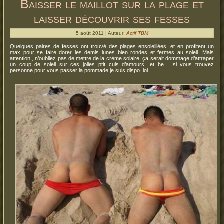
Baisser le maillot sur la plage et
laisser découvrir ses fesses
5 août 2011 | Auteur:
Actif TBM
Quelques paires de fesses ont trouvé des plages ensoleillées, et en profitent un
max pour se faire dorer les demis lunes bien rondes et fermes au soleil. Mais
attention , n’oubliez pas de mettre de la crème solaire ça serait dommage d’attraper
un coup de soleil sur ces jolies ptit culs d’amours…et he …si vous trouvez
personne pour vous passer la pommade je suis dispo lol