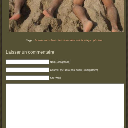
Tags :
fesses musclées
,
hommes nus sur la plage
,
photos
Laisser un commentaire
Nom (obligatoire)
Courriel (ne sera pas publié) (obligatoire)
Site Web