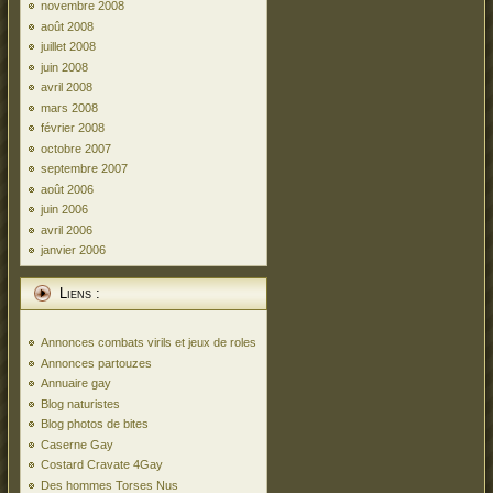
novembre 2008
août 2008
juillet 2008
juin 2008
avril 2008
mars 2008
février 2008
octobre 2007
septembre 2007
août 2006
juin 2006
avril 2006
janvier 2006
Liens :
Annonces combats virils et jeux de roles
Annonces partouzes
Annuaire gay
Blog naturistes
Blog photos de bites
Caserne Gay
Costard Cravate 4Gay
Des hommes Torses Nus