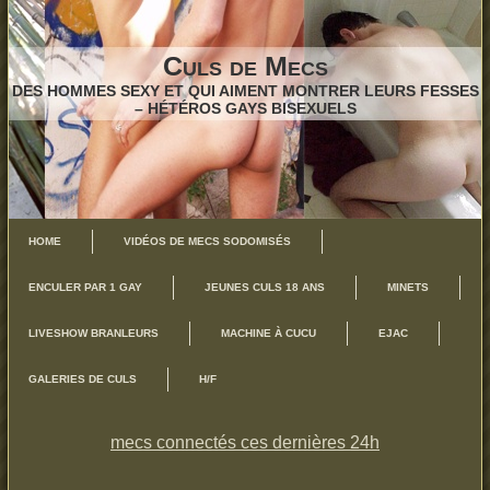
Culs de Mecs
DES HOMMES SEXY ET QUI AIMENT MONTRER LEURS FESSES
– HÉTÉROS GAYS BISEXUELS
HOME
VIDÉOS DE MECS SODOMISÉS
ENCULER PAR 1 GAY
JEUNES CULS 18 ANS
MINETS
LIVESHOW BRANLEURS
MACHINE À CUCU
EJAC
GALERIES DE CULS
H/F
mecs connectés ces dernières 24h