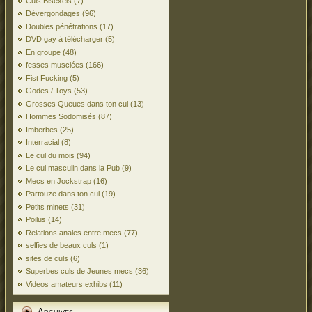
Culs Bisexels
(7)
Dévergondages
(96)
Doubles pénétrations
(17)
DVD gay à télécharger
(5)
En groupe
(48)
fesses musclées
(166)
Fist Fucking
(5)
Godes / Toys
(53)
Grosses Queues dans ton cul
(13)
Hommes Sodomisés
(87)
Imberbes
(25)
Interracial
(8)
Le cul du mois
(94)
Le cul masculin dans la Pub
(9)
Mecs en Jockstrap
(16)
Partouze dans ton cul
(19)
Petits minets
(31)
Poilus
(14)
Relations anales entre mecs
(77)
selfies de beaux culs
(1)
sites de culs
(6)
Superbes culs de Jeunes mecs
(36)
Videos amateurs exhibs
(11)
Archives