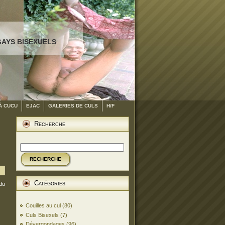
GAYS BISEXUELS
À CUCU
EJAC
GALERIES DE CULS
H/F
Recherche
RECHERCHE
Catégories
 du
Couilles au cul
(80)
Culs Bisexels
(7)
Dévergondages
(96)