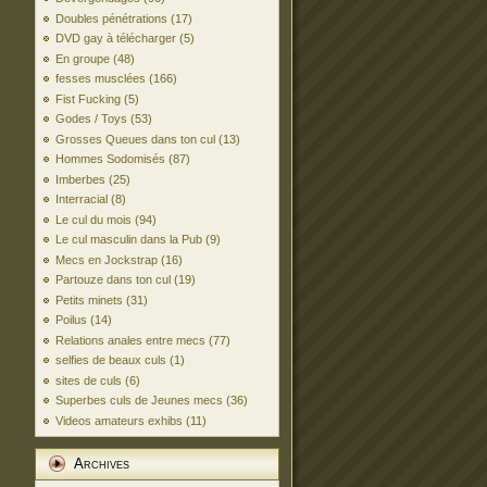
Doubles pénétrations
(17)
DVD gay à télécharger
(5)
En groupe
(48)
fesses musclées
(166)
Fist Fucking
(5)
Godes / Toys
(53)
Grosses Queues dans ton cul
(13)
Hommes Sodomisés
(87)
Imberbes
(25)
Interracial
(8)
Le cul du mois
(94)
Le cul masculin dans la Pub
(9)
Mecs en Jockstrap
(16)
Partouze dans ton cul
(19)
Petits minets
(31)
Poilus
(14)
Relations anales entre mecs
(77)
selfies de beaux culs
(1)
sites de culs
(6)
Superbes culs de Jeunes mecs
(36)
Videos amateurs exhibs
(11)
Archives