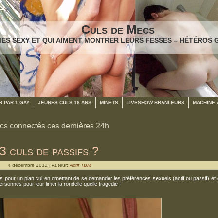
Culs de Mecs
ES SEXY ET QUI AIMENT MONTRER LEURS FESSES – HÉTÉROS 
 PAR 1 GAY
JEUNES CULS 18 ANS
MINETS
LIVESHOW BRANLEURS
MACHINE 
cs connectés ces dernières 24h
3 culs de passifs ?
4 décembre 2012 | Auteur:
Actif TBM
 pour un plan cul en omettant de se demander les préférences sexuels (actif ou passif) et
ersonnes pour leur limer la rondelle quelle tragédie !