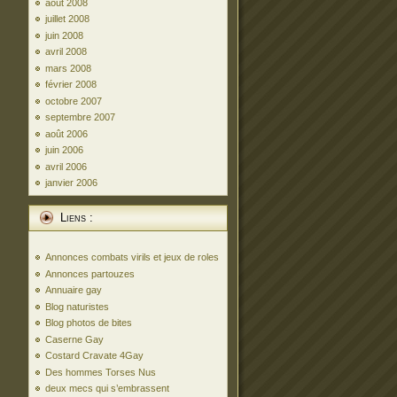
août 2008
juillet 2008
juin 2008
avril 2008
mars 2008
février 2008
octobre 2007
septembre 2007
août 2006
juin 2006
avril 2006
janvier 2006
Liens :
Annonces combats virils et jeux de roles
Annonces partouzes
Annuaire gay
Blog naturistes
Blog photos de bites
Caserne Gay
Costard Cravate 4Gay
Des hommes Torses Nus
deux mecs qui s’embrassent