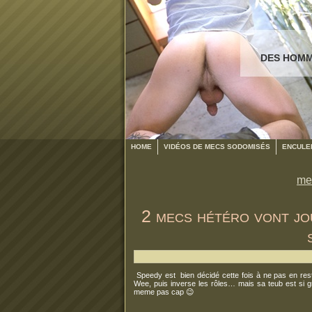
DES HOMM
HOME
VIDÉOS DE MECS SODOMISÉS
ENCULER
me
2 mecs hétéro vont jo
Speedy est bien décidé cette fois à ne pas en rester 
Wee, puis inverse les rôles… mais sa teub est si g
meme pas cap 😉