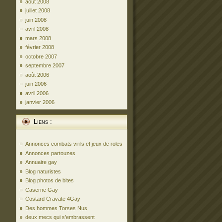
août 2008
juillet 2008
juin 2008
avril 2008
mars 2008
février 2008
octobre 2007
septembre 2007
août 2006
juin 2006
avril 2006
janvier 2006
Liens :
Annonces combats virils et jeux de roles
Annonces partouzes
Annuaire gay
Blog naturistes
Blog photos de bites
Caserne Gay
Costard Cravate 4Gay
Des hommes Torses Nus
deux mecs qui s’embrassent