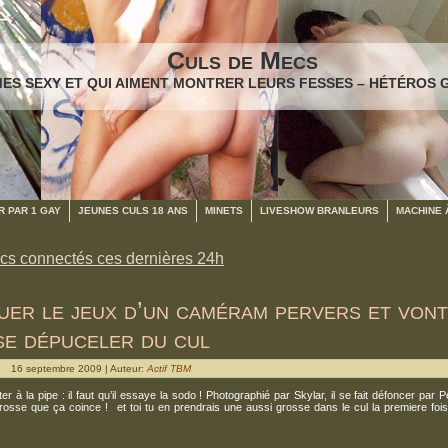
Culs de Mecs
ES SEXY ET QUI AIMENT MONTRER LEURS FESSES – HÉTÉROS 
 PAR 1 GAY
JEUNES CULS 18 ANS
MINETS
LIVESHOW BRANLEURS
MACHINE 
cs connectés ces dernières 24h
uer le jeux d’un caméram pervers et vont
se dépuceler du cul
16 septembre 2009 | Auteur:
Actif TBM
à la pipe : il faut qu’il essaye la sodo ! Photographié par Skylar, il se fait défoncer par 
rosse que ça coince ! et toi tu en prendrais une aussi grosse dans le cul la premiere fois