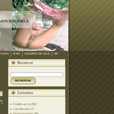
GAYS BISEXUELS
À CUCU
EJAC
GALERIES DE CULS
H/F
Recherche
RECHERCHE
Catégories
Pee
 ?
Couilles au cul
(80)
Culs Bisexels
(7)
Dévergondages
(96)