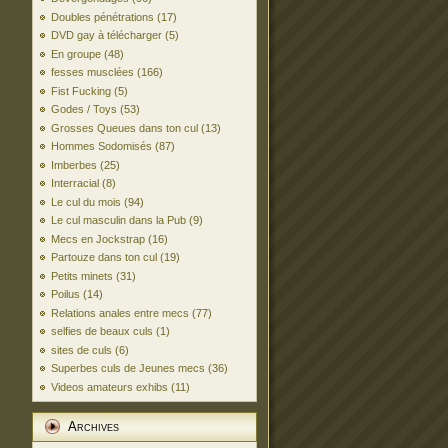
Doubles pénétrations
(17)
DVD gay à télécharger
(5)
En groupe
(48)
fesses musclées
(166)
Fist Fucking
(5)
Godes / Toys
(53)
Grosses Queues dans ton cul
(13)
Hommes Sodomisés
(87)
Imberbes
(25)
Interracial
(8)
Le cul du mois
(94)
Le cul masculin dans la Pub
(9)
Mecs en Jockstrap
(16)
Partouze dans ton cul
(19)
Petits minets
(31)
Poilus
(14)
Relations anales entre mecs
(77)
selfies de beaux culs
(1)
sites de culs
(6)
Superbes culs de Jeunes mecs
(36)
Videos amateurs exhibs
(11)
Archives