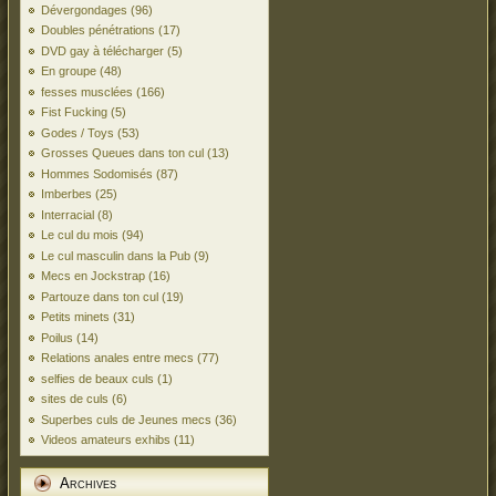
Dévergondages
(96)
Doubles pénétrations
(17)
DVD gay à télécharger
(5)
En groupe
(48)
fesses musclées
(166)
Fist Fucking
(5)
Godes / Toys
(53)
Grosses Queues dans ton cul
(13)
Hommes Sodomisés
(87)
Imberbes
(25)
Interracial
(8)
Le cul du mois
(94)
Le cul masculin dans la Pub
(9)
Mecs en Jockstrap
(16)
Partouze dans ton cul
(19)
Petits minets
(31)
Poilus
(14)
Relations anales entre mecs
(77)
selfies de beaux culs
(1)
sites de culs
(6)
Superbes culs de Jeunes mecs
(36)
Videos amateurs exhibs
(11)
Archives