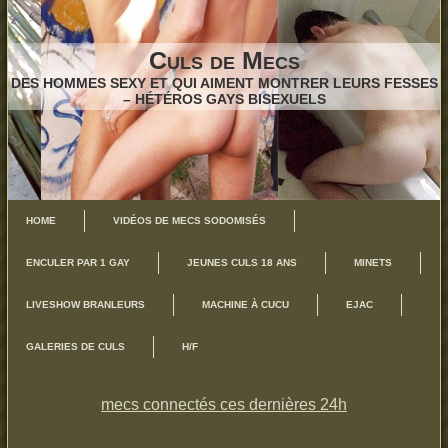
Culs de Mecs
DES HOMMES SEXY ET QUI AIMENT MONTRER LEURS FESSES
– HÉTÉROS GAYS BISEXUELS
HOME
VIDÉOS DE MECS SODOMISÉS
ENCULER PAR 1 GAY
JEUNES CULS 18 ANS
MINETS
LIVESHOW BRANLEURS
MACHINE À CUCU
EJAC
GALERIES DE CULS
H/F
mecs connectés ces dernières 24h