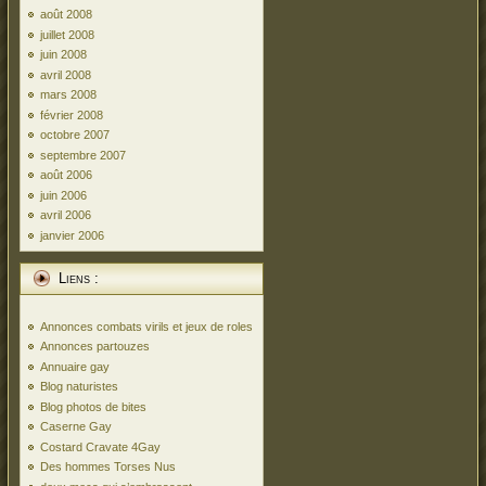
août 2008
juillet 2008
juin 2008
avril 2008
mars 2008
février 2008
octobre 2007
septembre 2007
août 2006
juin 2006
avril 2006
janvier 2006
Liens :
Annonces combats virils et jeux de roles
Annonces partouzes
Annuaire gay
Blog naturistes
Blog photos de bites
Caserne Gay
Costard Cravate 4Gay
Des hommes Torses Nus